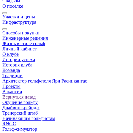
Свадьбы
О посёлке
Участки и цены
Инфраструктура
Способы покупки
Инженерные решения
Жизнь в стиле гольф
Личный кабинет
О клубе
Истории успеха
История клуба
Команда
Традиции
Архитектор гольф-поля Яри Расинкангас
Проекты
Вакансии
Вернуться назад
Обучение гольфу
Драйвинг-рейндж
Тренерский штаб
Начинающим гольфистам
RNGC
Гольф-симулятор