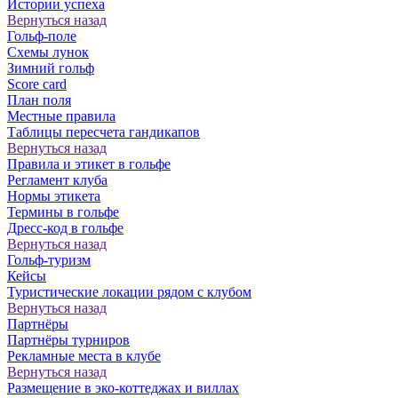
Истории успеха
Вернуться назад
Гольф-поле
Схемы лунок
Зимний гольф
Score card
План поля
Местные правила
Таблицы пересчета гандикапов
Вернуться назад
Правила и этикет в гольфе
Регламент клуба
Нормы этикета
Термины в гольфе
Дресс-код в гольфе
Вернуться назад
Гольф-туризм
Кейсы
Туристические локации рядом с клубом
Вернуться назад
Партнёры
Партнёры турниров
Рекламные места в клубе
Вернуться назад
Размещение в эко-коттеджах и виллах