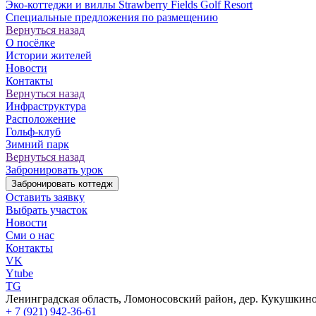
Эко-коттеджи и виллы Strawberry Fields Golf Resort
Специальные предложения по размещению
Вернуться назад
О посёлке
Истории жителей
Новости
Контакты
Вернуться назад
Инфраструктура
Расположение
Гольф-клуб
Зимний парк
Вернуться назад
Забронировать урок
Забронировать коттедж
Оставить заявку
Выбрать участок
Новости
Сми о нас
Контакты
VK
Ytube
TG
Ленинградская область, Ломоносовский район, дер. Кукушкино,
+ 7 (921) 942-36-61