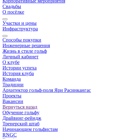
Корпоративные мероприятия
Свадьбы
О посёлке
Участки и цены
Инфраструктура
Способы покупки
Инженерные решения
Жизнь в стиле гольф
Личный кабинет
О клубе
Истории успеха
История клуба
Команда
Традиции
Архитектор гольф-поля Яри Расинкангас
Проекты
Вакансии
Вернуться назад
Обучение гольфу
Драйвинг-рейндж
Тренерский штаб
Начинающим гольфистам
RNGC