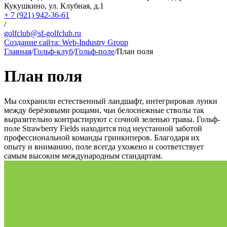
Кукушкино, ул. Клубная, д.1
+ 7 (921) 942-36-61
/
golfclub@sf-golfclub.ru
Создание сайта:
Web-Industry Group
Главная
/
Гольф-клуб
/
Гольф-поле
/
План поля
План поля
Мы сохранили естественный ландшафт, интегрировав лунки
между берёзовыми рощами, чьи белоснежные стволы так
выразительно контрастируют с сочной зеленью травы. Гольф-
поле Strawberry Fields находится под неустанной заботой
профессиональной команды гринкиперов. Благодаря их
опыту и вниманию, поле всегда ухожено и соответствует
самым высоким международным стандартам.