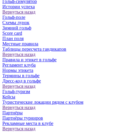
Гольф-симулятор
Истории успеха
Вернуться назад
Гольф-поле
Схемы лунок
Зимний гольф
Score card
План поля
Местные правила
Таблицы пересчета гандикапов
Вернуться назад
Правила и этикет в гольфе
Регламент клуба
Нормы этикета
Термины в гольфе
Дресс-код в гольфе
Вернуться назад
Гольф-туризм
Кейсы
Туристические локации рядом с клубом
Вернуться назад
Партнёры
Партнёры турниров
Рекламные места в клубе
Вернуться назад