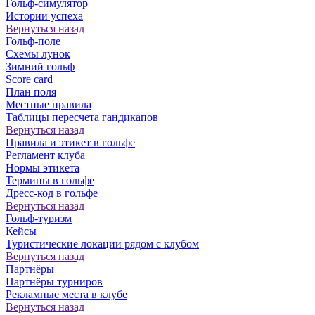
Гольф-симулятор
Истории успеха
Вернуться назад
Гольф-поле
Схемы лунок
Зимний гольф
Score card
План поля
Местные правила
Таблицы пересчета гандикапов
Вернуться назад
Правила и этикет в гольфе
Регламент клуба
Нормы этикета
Термины в гольфе
Дресс-код в гольфе
Вернуться назад
Гольф-туризм
Кейсы
Туристические локации рядом с клубом
Вернуться назад
Партнёры
Партнёры турниров
Рекламные места в клубе
Вернуться назад