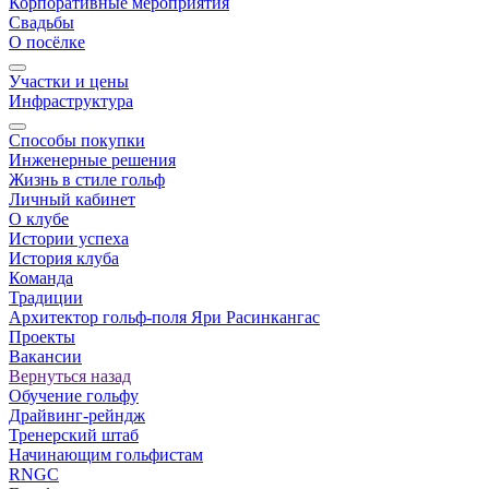
Корпоративные мероприятия
Свадьбы
О посёлке
Участки и цены
Инфраструктура
Способы покупки
Инженерные решения
Жизнь в стиле гольф
Личный кабинет
О клубе
Истории успеха
История клуба
Команда
Традиции
Архитектор гольф-поля Яри Расинкангас
Проекты
Вакансии
Вернуться назад
Обучение гольфу
Драйвинг-рейндж
Тренерский штаб
Начинающим гольфистам
RNGC