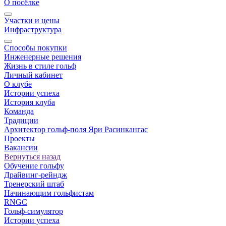
О посёлке
Участки и цены
Инфраструктура
Способы покупки
Инженерные решения
Жизнь в стиле гольф
Личный кабинет
О клубе
Истории успеха
История клуба
Команда
Традиции
Архитектор гольф-поля Яри Расинкангас
Проекты
Вакансии
Вернуться назад
Обучение гольфу
Драйвинг-рейндж
Тренерский штаб
Начинающим гольфистам
RNGC
Гольф-симулятор
Истории успеха