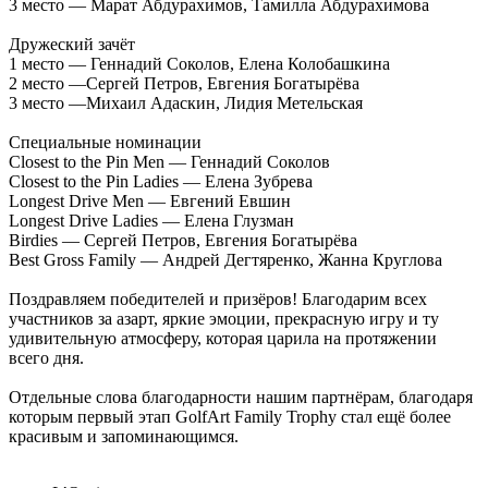
3 место — Марат Абдурахимов, Тамилла Абдурахимова
Дружеский зачёт
1 место — Геннадий Соколов, Елена Колобашкина
2 место —Сергей Петров, Евгения Богатырёва
3 место —Михаил Адаскин, Лидия Метельская
Специальные номинации
Closest to the Pin Men — Геннадий Соколов
Closest to the Pin Ladies — Елена Зубрева
Longest Drive Men — Евгений Евшин
Longest Drive Ladies — Елена Глузман
Birdies — Сергей Петров, Евгения Богатырёва
Best Gross Family — Андрей Дегтяренко, Жанна Круглова
Поздравляем победителей и призёров! Благодарим всех
участников за азарт, яркие эмоции, прекрасную игру и ту
удивительную атмосферу, которая царила на протяжении
всего дня.
Отдельные слова благодарности нашим партнёрам, благодаря
которым первый этап GolfArt Family Trophy стал ещё более
красивым и запоминающимся.