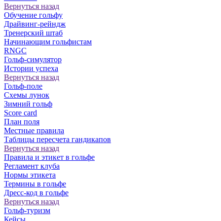
Вернуться назад
Обучение гольфу
Драйвинг-рейндж
Тренерский штаб
Начинающим гольфистам
RNGC
Гольф-симулятор
Истории успеха
Вернуться назад
Гольф-поле
Схемы лунок
Зимний гольф
Score card
План поля
Местные правила
Таблицы пересчета гандикапов
Вернуться назад
Правила и этикет в гольфе
Регламент клуба
Нормы этикета
Термины в гольфе
Дресс-код в гольфе
Вернуться назад
Гольф-туризм
Кейсы