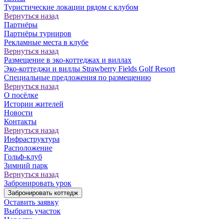
Туристические локации рядом с клубом
Вернуться назад
Партнёры
Партнёры турниров
Рекламные места в клубе
Вернуться назад
Размещение в эко-коттеджах и виллах
Эко-коттеджи и виллы Strawberry Fields Golf Resort
Специальные предложения по размещению
Вернуться назад
О посёлке
Истории жителей
Новости
Контакты
Вернуться назад
Инфраструктура
Расположение
Гольф-клуб
Зимний парк
Вернуться назад
Забронировать урок
Забронировать коттедж
Оставить заявку
Выбрать участок