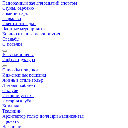
Панорамный зал для занятий спортом
Сауны, барбекю
Зимний парк
Парковка
Ивент-площадки
Частные мероприятия
Корпоративные мероприятия
Свадьбы
О посёлке
Участки и цены
Инфраструктура
Способы покупки
Инженерные решения
Жизнь в стиле гольф
Личный кабинет
О клубе
Истории успеха
История клуба
Команда
Традиции
Архитектор гольф-поля Яри Расинкангас
Проекты
Вакансии