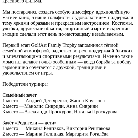
красивого фильма.
Мы постарались создать особую атмосферу, вдохновлённую
магией кино, а наши гольфисты с удовольствием поддержали
тему яркими образами и прекрасным настроением. Костюмы,
улыбки, дружеские объятия, спортивный азарт и искренние
эмоции сделали этот день по-настоящему незабываемым.
Первый этап GolfArt Family Trophy запомнился тёплой
семейной атмосферой, радостью встреч, поддержкой близких
и впечатляющими спортивными результатами. Именно такие
моменты делают гольф особенным — когда борьба за победу
гармонично сочетается с дружбой, традициями и
удовольствием от игры.
Победители турнира:
Семейный зачёт
1 место — Андрей Дегтяренко, Жанна Круглова
2 место —Манолис Сивриди, Анна Сивриди
3 место —Александр Проскуров, Наталья Проскурова
Зачёт «Родители — дети»
1 место — Михаил Рештаков, Виктория Рештакова
2 место — Марина Галицкая, Маргарита Рогалёва