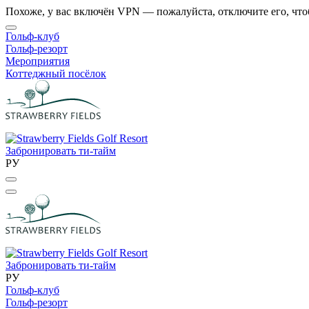
Похоже, у вас включён VPN — пожалуйста, отключите его, что
Гольф-клуб
Гольф-резорт
Мероприятия
Коттеджный посёлок
Забронировать ти-тайм
РУ
Забронировать ти-тайм
РУ
Гольф-клуб
Гольф-резорт