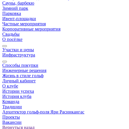
Сауны, барбекю
Зимний парк
Парковка
Ивент-площадки
Частные мероприятия
Корпоративные мероприятия
Свадьбы
О посёлке
Участки и цены
Инфраструктура
Способы покупки
Инженерные решения
Жизнь в стиле гольф
Личный кабинет
О клубе
Истории успеха
История клуба
Команда
Традиции
Архитектор гольф-поля Яри Расинкангас
Проекты
Вакансии
Вернуться назад