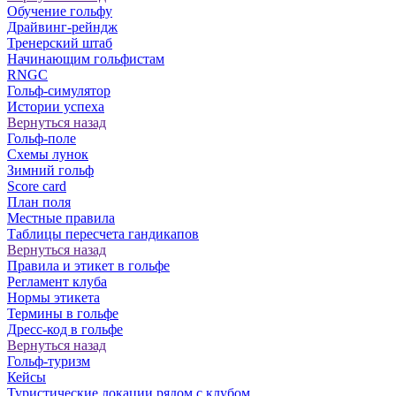
Обучение гольфу
Драйвинг-рейндж
Тренерский штаб
Начинающим гольфистам
RNGC
Гольф-симулятор
Истории успеха
Вернуться назад
Гольф-поле
Схемы лунок
Зимний гольф
Score card
План поля
Местные правила
Таблицы пересчета гандикапов
Вернуться назад
Правила и этикет в гольфе
Регламент клуба
Нормы этикета
Термины в гольфе
Дресс-код в гольфе
Вернуться назад
Гольф-туризм
Кейсы
Туристические локации рядом с клубом