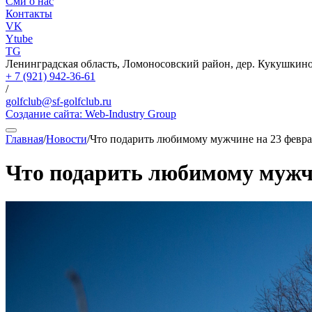
Сми о нас
Контакты
VK
Ytube
TG
Ленинградская область, Ломоносовский район, дер. Кукушкино,
+ 7 (921) 942-36-61
/
golfclub@sf-golfclub.ru
Создание сайта:
Web-Industry Group
Главная
/
Новости
/
Что подарить любимому мужчине на 23 февр
Что подарить любимому мужч