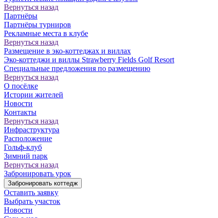
Вернуться назад
Партнёры
Партнёры турниров
Рекламные места в клубе
Вернуться назад
Размещение в эко-коттеджах и виллах
Эко-коттеджи и виллы Strawberry Fields Golf Resort
Специальные предложения по размещению
Вернуться назад
О посёлке
Истории жителей
Новости
Контакты
Вернуться назад
Инфраструктура
Расположение
Гольф-клуб
Зимний парк
Вернуться назад
Забронировать урок
Забронировать коттедж
Оставить заявку
Выбрать участок
Новости