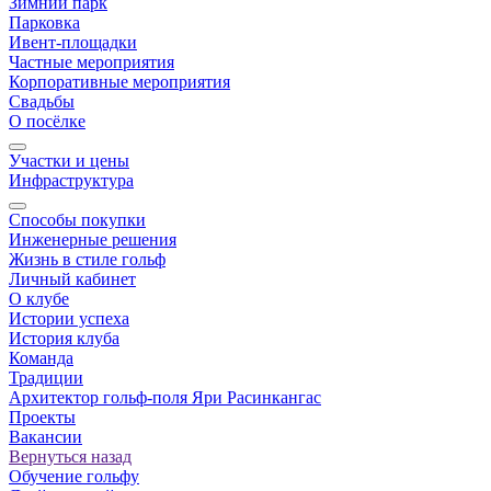
Зимний парк
Парковка
Ивент-площадки
Частные мероприятия
Корпоративные мероприятия
Свадьбы
О посёлке
Участки и цены
Инфраструктура
Способы покупки
Инженерные решения
Жизнь в стиле гольф
Личный кабинет
О клубе
Истории успеха
История клуба
Команда
Традиции
Архитектор гольф-поля Яри Расинкангас
Проекты
Вакансии
Вернуться назад
Обучение гольфу