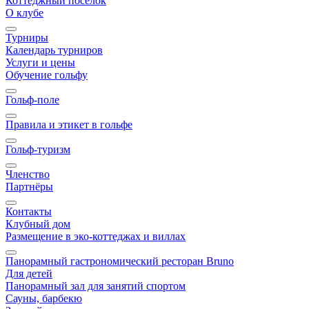
Коттеджный посёлок
О клубе
Турниры
Календарь турниров
Услуги и цены
Обучение гольфу
Гольф-поле
Правила и этикет в гольфе
Гольф-туризм
Членство
Партнёры
Контакты
Клубный дом
Размещение в эко-коттеджах и виллах
Панорамный гастрономический ресторан Bruno
Для детей
Панорамный зал для занятий спортом
Сауны, барбекю