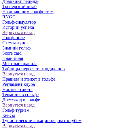
Драйвинг-рейндж
Тренерский штаб
Начинающим гольфистам
RNGC
Гольф-симулятор
Истории успеха
Вернуться назад
Гольф-поле
Схемы лунок
Зимний гольф
Score card
План поля
Местные правила
Таблицы пересчета гандикапов
Вернуться назад
Правила и этикет в гольфе
Регламент клуба
Нормы этикета
Термины в гольфе
Дресс-код в гольфе
Вернуться назад
Гольф-туризм
Кейсы
Туристические локации рядом с клубом
Вернуться назад