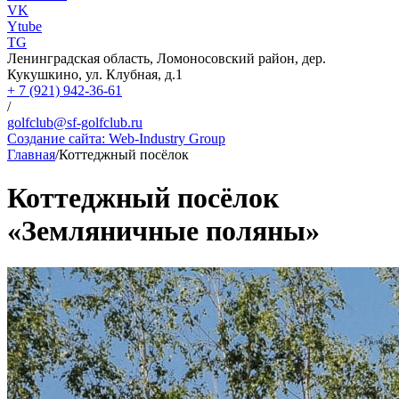
VK
Ytube
TG
Ленинградская область, Ломоносовский район, дер.
Кукушкино, ул. Клубная, д.1
+ 7 (921) 942-36-61
/
golfclub@sf-golfclub.ru
Создание сайта:
Web-Industry Group
Главная
/
Коттеджный посёлок
Коттеджный посёлок
«Земляничные поляны»