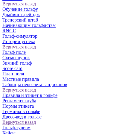
Вернуться назад
Обучение гольфу
Драйвинг-рейндж
Тренерский штаб
Начинающим гольфистам
RNGC
Гольф-симулятор
Истории успеха
Вернуться назад
Гольф-поле
Схемы лунок
Зимний гольф
Score card
План поля
Местные правила
Таблицы пересчета гандикапов
Вернуться назад
Правила и этикет в гольфе
Регламент клуба
Нормы этикета
Термины в гольфе
Дресс-код в гольфе
Вернуться назад
Гольф-туризм
Кейсы