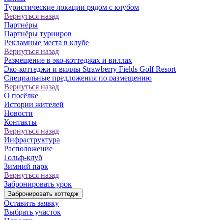
Туристические локации рядом с клубом
Вернуться назад
Партнёры
Партнёры турниров
Рекламные места в клубе
Вернуться назад
Размещение в эко-коттеджах и виллах
Эко-коттеджи и виллы Strawberry Fields Golf Resort
Специальные предложения по размещению
Вернуться назад
О посёлке
Истории жителей
Новости
Контакты
Вернуться назад
Инфраструктура
Расположение
Гольф-клуб
Зимний парк
Вернуться назад
Забронировать урок
Забронировать коттедж
Оставить заявку
Выбрать участок