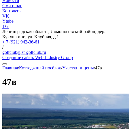
Новости
Сми о нас
Контакты
VK
Ytube
TG
Ленинградская область, Ломоносовский район, дер.
Кукушкино, ул. Клубная, д.1
+ 7 (921) 942-36-61
/
golfclub@sf-golfclub.ru
Создание сайта:
Web-Industry Group
Главная
/
Коттеджный посёлок
/
Участки и цены
/
47в
47в