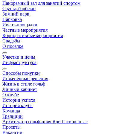
Панорамный зал для занятий спортом
Сауны, барбекю
Зимний парк
Парковка
Ивент-площадки
Частные мероприятия
Корпоративные мероприятия
Свадьбы
О посёлке
Участки и цены
Инфраструктура
Способы покупки
Инженерные решения
Жизнь в стиле гольф
Личный кабинет
О клубе
Истории успеха
История клуба
Команда
Традиции
Архитектор гольф-поля Яри Расинкангас
Проекты
Вакансии