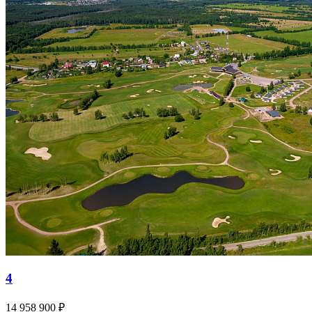
4
14 958 900 ₽