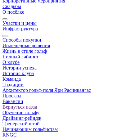
Корпоративные мероприятия
Свадьбы
О посёлке
Участки и цены
Инфраструктура
Способы покупки
Инженерные решения
Жизнь в стиле гольф
Личный кабинет
О клубе
Истории успеха
История клуба
Команда
Традиции
Архитектор гольф-поля Яри Расинкангас
Проекты
Вакансии
Вернуться назад
Обучение гольфу
Драйвинг-рейндж
Тренерский штаб
Начинающим гольфистам
RNGC