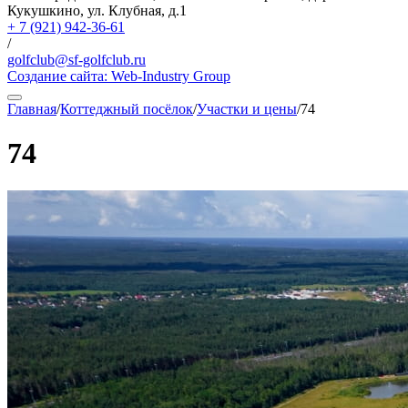
Кукушкино, ул. Клубная, д.1
+ 7 (921) 942-36-61
/
golfclub@sf-golfclub.ru
Создание сайта:
Web-Industry Group
Главная
/
Коттеджный посёлок
/
Участки и цены
/
74
74