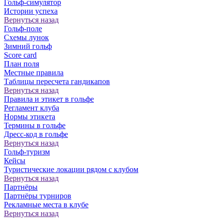
Гольф-симулятор
Истории успеха
Вернуться назад
Гольф-поле
Схемы лунок
Зимний гольф
Score card
План поля
Местные правила
Таблицы пересчета гандикапов
Вернуться назад
Правила и этикет в гольфе
Регламент клуба
Нормы этикета
Термины в гольфе
Дресс-код в гольфе
Вернуться назад
Гольф-туризм
Кейсы
Туристические локации рядом с клубом
Вернуться назад
Партнёры
Партнёры турниров
Рекламные места в клубе
Вернуться назад