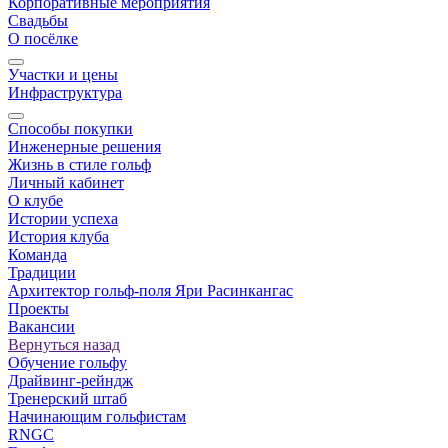
Корпоративные мероприятия
Свадьбы
О посёлке
Участки и цены
Инфраструктура
Способы покупки
Инженерные решения
Жизнь в стиле гольф
Личный кабинет
О клубе
Истории успеха
История клуба
Команда
Традиции
Архитектор гольф-поля Яри Расинкангас
Проекты
Вакансии
Вернуться назад
Обучение гольфу
Драйвинг-рейндж
Тренерский штаб
Начинающим гольфистам
RNGC