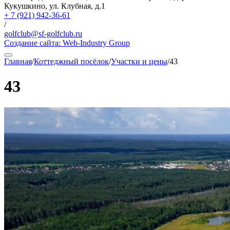
Кукушкино, ул. Клубная, д.1
+ 7 (921) 942-36-61
/
golfclub@sf-golfclub.ru
Создание сайта:
Web-Industry Group
Главная
/
Коттеджный посёлок
/
Участки и цены
/
43
43