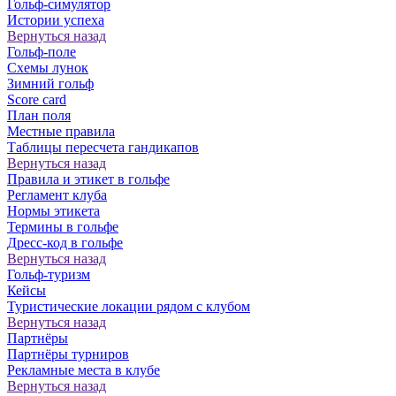
Гольф-симулятор
Истории успеха
Вернуться назад
Гольф-поле
Схемы лунок
Зимний гольф
Score card
План поля
Местные правила
Таблицы пересчета гандикапов
Вернуться назад
Правила и этикет в гольфе
Регламент клуба
Нормы этикета
Термины в гольфе
Дресс-код в гольфе
Вернуться назад
Гольф-туризм
Кейсы
Туристические локации рядом с клубом
Вернуться назад
Партнёры
Партнёры турниров
Рекламные места в клубе
Вернуться назад