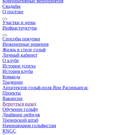
Корпоративные мероприятия
Свадьбы
О посёлке
Участки и цены
Инфраструктура
Способы покупки
Инженерные решения
Жизнь в стиле гольф
Личный кабинет
О клубе
Истории успеха
История клуба
Команда
Традиции
Архитектор гольф-поля Яри Расинкангас
Проекты
Вакансии
Вернуться назад
Обучение гольфу
Драйвинг-рейндж
Тренерский штаб
Начинающим гольфистам
RNGC