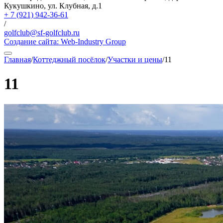
Кукушкино, ул. Клубная, д.1
+ 7 (921) 942-36-61
/
golfclub@sf-golfclub.ru
Создание сайта:
Web-Industry Group
Главная
/
Коттеджный посёлок
/
Участки и цены
/
11
11