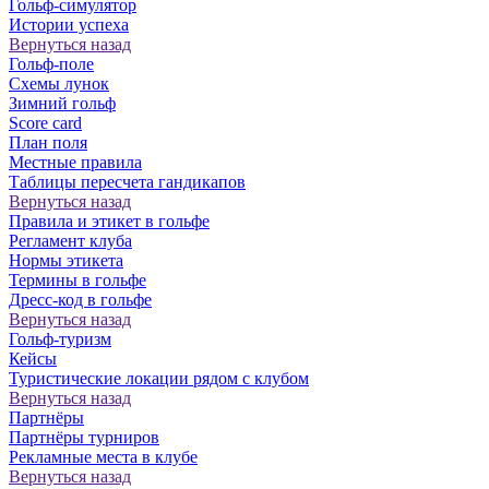
Гольф-симулятор
Истории успеха
Вернуться назад
Гольф-поле
Схемы лунок
Зимний гольф
Score card
План поля
Местные правила
Таблицы пересчета гандикапов
Вернуться назад
Правила и этикет в гольфе
Регламент клуба
Нормы этикета
Термины в гольфе
Дресс-код в гольфе
Вернуться назад
Гольф-туризм
Кейсы
Туристические локации рядом с клубом
Вернуться назад
Партнёры
Партнёры турниров
Рекламные места в клубе
Вернуться назад