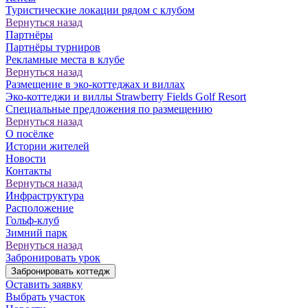
Туристические локации рядом с клубом
Вернуться назад
Партнёры
Партнёры турниров
Рекламные места в клубе
Вернуться назад
Размещение в эко-коттеджах и виллах
Эко-коттеджи и виллы Strawberry Fields Golf Resort
Специальные предложения по размещению
Вернуться назад
О посёлке
Истории жителей
Новости
Контакты
Вернуться назад
Инфраструктура
Расположение
Гольф-клуб
Зимний парк
Вернуться назад
Забронировать урок
Забронировать коттедж
Оставить заявку
Выбрать участок