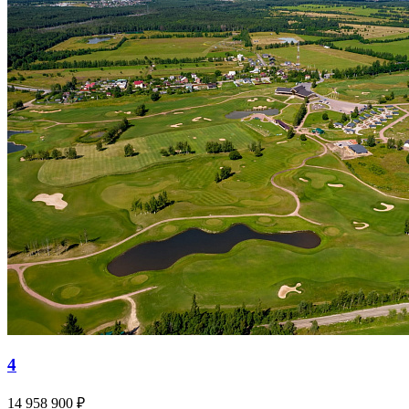
4
14 958 900 ₽