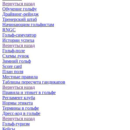
Вернуться назад
Обучение гольфу
Драйвинг-рейндж
Тренерский штаб
Начинающим гольфистам
RNGC
Гольф-симулятор
Истории успеха
Вернуться назад
Гольф-поле
Схемы лунок
Зимний гольф
Score card
План поля
Местные правила
Таблицы пересчета гандикапов
Вернуться назад
Правила и этикет в гольфе
Регламент клуба
Нормы этикета
Термины в гольфе
Дресс-код в гольфе
Вернуться назад
Гольф-туризм
Кейсы