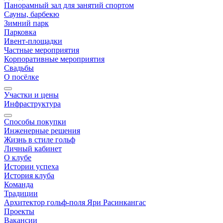
Панорамный зал для занятий спортом
Сауны, барбекю
Зимний парк
Парковка
Ивент-площадки
Частные мероприятия
Корпоративные мероприятия
Свадьбы
О посёлке
Участки и цены
Инфраструктура
Способы покупки
Инженерные решения
Жизнь в стиле гольф
Личный кабинет
О клубе
Истории успеха
История клуба
Команда
Традиции
Архитектор гольф-поля Яри Расинкангас
Проекты
Вакансии