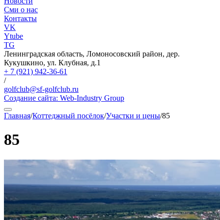
Новости
Сми о нас
Контакты
VK
Ytube
TG
Ленинградская область, Ломоносовский район, дер.
Кукушкино, ул. Клубная, д.1
+ 7 (921) 942-36-61
/
golfclub@sf-golfclub.ru
Создание сайта:
Web-Industry Group
Главная
/
Коттеджный посёлок
/
Участки и цены
/
85
85