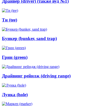
Драйвер (driver) (также вуд №1)
Ти (tee)
Бункер (bunker, sand trap)
Грин (green)
Драйвинг рейндж (driving range)
Лунка (hole)