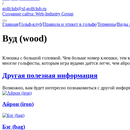
/
golfclub@sf-golfclub.ru
Создание сайта:
Web-Industry Group
Главная
/
Гольф-клуб
/
Правила и этикет в гольфе
/
Термины
/
Виды 
Вуд (wood)
Клюшка с большой головкой. Чем больше номер клюшки, тем кор
многие гольфисты, которым игра вудами даётся легче, чем айрон
Другая полезная информация
Возможно, вам будет интересно познакомиться с другой информа
Айрон (iron)
Бэг (bag)