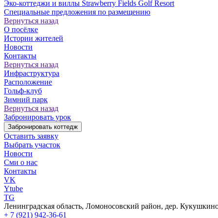
Эко-коттеджи и виллы Strawberry Fields Golf Resort
Специальные предложения по размещению
Вернуться назад
О посёлке
Истории жителей
Новости
Контакты
Вернуться назад
Инфраструктура
Расположение
Гольф-клуб
Зимний парк
Вернуться назад
Забронировать урок
Забронировать коттедж
Оставить заявку
Выбрать участок
Новости
Сми о нас
Контакты
VK
Ytube
TG
Ленинградская область, Ломоносовский район, дер. Кукушкино,
+ 7 (921) 942-36-61