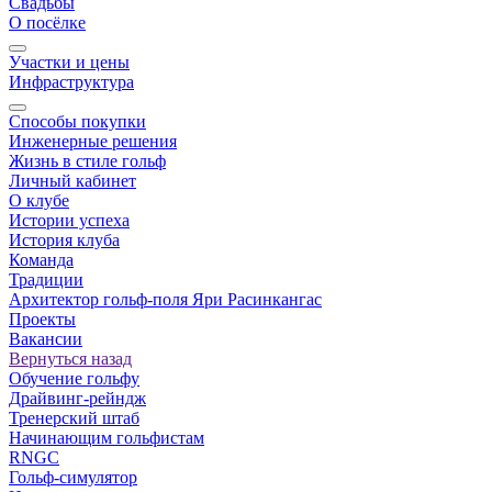
Свадьбы
О посёлке
Участки и цены
Инфраструктура
Способы покупки
Инженерные решения
Жизнь в стиле гольф
Личный кабинет
О клубе
Истории успеха
История клуба
Команда
Традиции
Архитектор гольф-поля Яри Расинкангас
Проекты
Вакансии
Вернуться назад
Обучение гольфу
Драйвинг-рейндж
Тренерский штаб
Начинающим гольфистам
RNGC
Гольф-симулятор