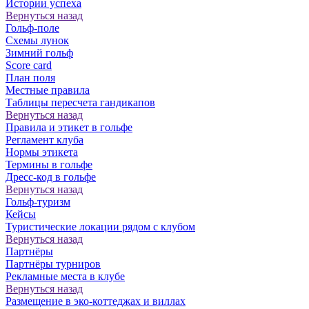
Истории успеха
Вернуться назад
Гольф-поле
Схемы лунок
Зимний гольф
Score card
План поля
Местные правила
Таблицы пересчета гандикапов
Вернуться назад
Правила и этикет в гольфе
Регламент клуба
Нормы этикета
Термины в гольфе
Дресс-код в гольфе
Вернуться назад
Гольф-туризм
Кейсы
Туристические локации рядом с клубом
Вернуться назад
Партнёры
Партнёры турниров
Рекламные места в клубе
Вернуться назад
Размещение в эко-коттеджах и виллах