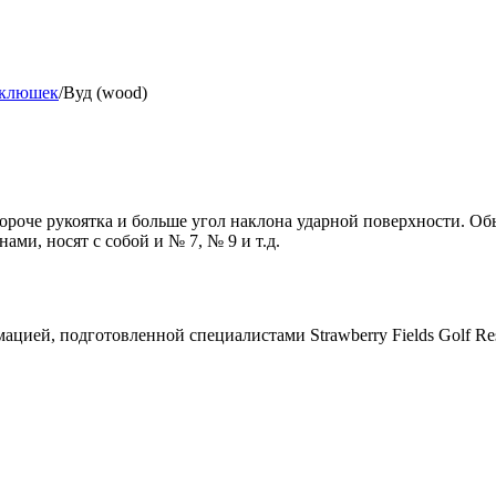
клюшек
/
Вуд (wood)
оче рукоятка и больше угол наклона ударной поверхности. Обыч
ами, носят с собой и № 7, № 9 и т.д.
цией, подготовленной специалистами Strawberry Fields Golf Res