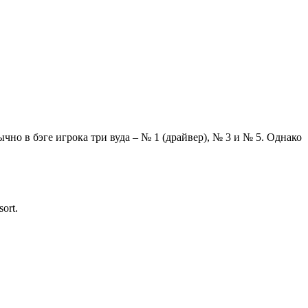
но в бэге игрока три вуда – № 1 (драйвер), № 3 и № 5. Однако
ort.