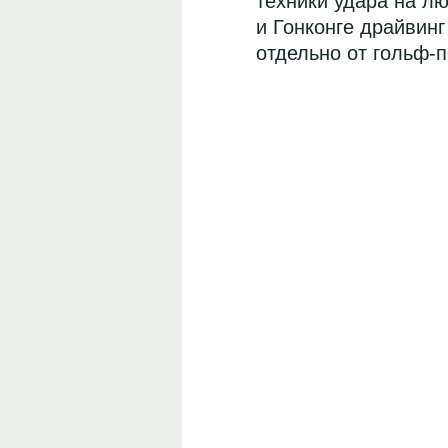
техники удара на л
и Гонконге драйвинг
отдельно от гольф-п