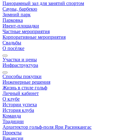
Панорамный зал для занятий спортом
Сауны, барбекю
Зимний парк
Парковка
Ивент-площадки
Частные мероприятия
Корпоративные мероприятия
Свадьбы
О посёлке
Участки и цены
Инфраструктура
Способы покупки
Инженерные решения
Жизнь в стиле гольф
Личный кабинет
О клубе
Истории успеха
История клуба
Команда
Традиции
Архитектор гольф-поля Яри Расинкангас
Проекты
Вакансии