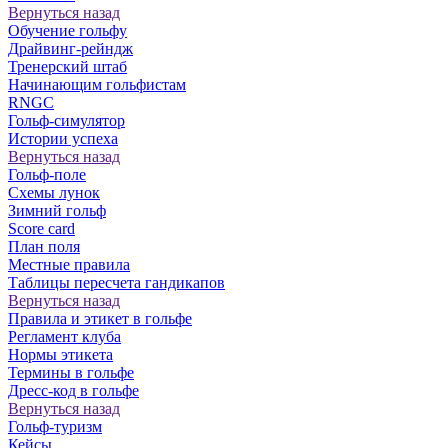
Вернуться назад
Обучение гольфу
Драйвинг-рейндж
Тренерский штаб
Начинающим гольфистам
RNGC
Гольф-симулятор
Истории успеха
Вернуться назад
Гольф-поле
Схемы лунок
Зимний гольф
Score card
План поля
Местные правила
Таблицы пересчета гандикапов
Вернуться назад
Правила и этикет в гольфе
Регламент клуба
Нормы этикета
Термины в гольфе
Дресс-код в гольфе
Вернуться назад
Гольф-туризм
Кейсы