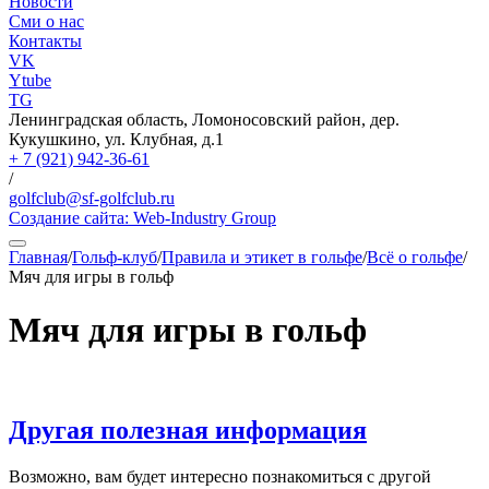
Новости
Сми о нас
Контакты
VK
Ytube
TG
Ленинградская область, Ломоносовский район, дер.
Кукушкино, ул. Клубная, д.1
+ 7 (921) 942-36-61
/
golfclub@sf-golfclub.ru
Создание сайта:
Web-Industry Group
Главная
/
Гольф-клуб
/
Правила и этикет в гольфе
/
Всё о гольфе
/
Мяч для игры в гольф
Мяч для игры в гольф
Другая полезная информация
Возможно, вам будет интересно познакомиться с другой