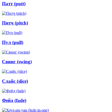
Патт (putt)
Питч (pitch)
Пул (pull)
Свинг (swing)
Слайс (slice)
Фейд (fade)