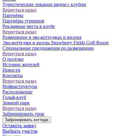
Туристические локации рядом с клубом
Вернуться назад
Партнёры
Партнёры турниров
Рекламные места в клубе
Вернуться назад
Размещение в эко-коттеджах и виллах
Эко-коттеджи и виллы Strawberry Fields Golf Resort
Специальные предложения по размещению
Вернуться назад
О посёлке
Истории жителей
Новости
Контакты
Вернуться назад
Инфраструктура
Расположение
Гольф-клуб
Зимний парк
Вернуться назад
Забронировать урок
Забронировать коттедж
Оставить заявку
Выбрать участок