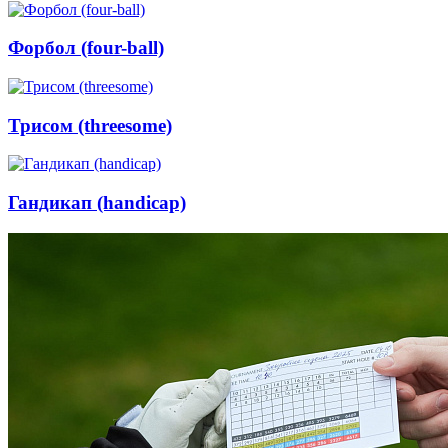
Форбол (four-ball)
Трисом (threesome)
Гандикап (handicap)