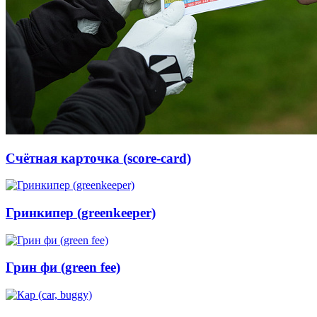
Счётная карточка (score-card)
Гринкипер (greenkeeper)
Грин фи (green fee)