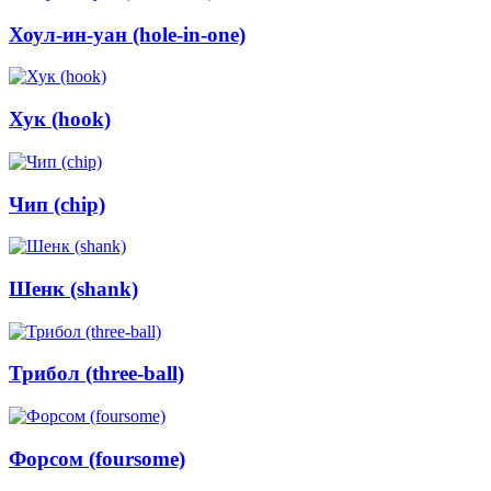
Хоул-ин-уан (hole-in-one)
Хук (hook)
Чип (chip)
Шенк (shank)
Трибол (three-ball)
Форсом (foursome)