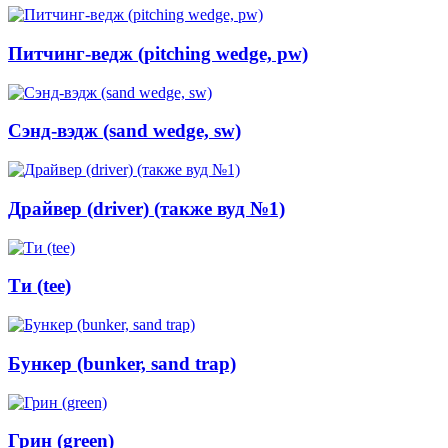
Питчинг-ведж (pitching wedge, pw)
Сэнд-вэдж (sand wedge, sw)
Драйвер (driver) (также вуд №1)
Ти (tee)
Бункер (bunker, sand trap)
Грин (green)