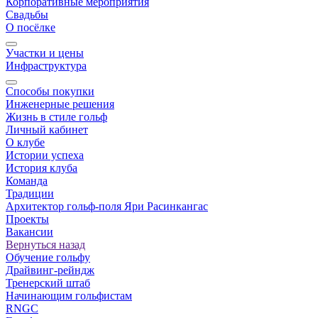
Корпоративные мероприятия
Свадьбы
О посёлке
Участки и цены
Инфраструктура
Способы покупки
Инженерные решения
Жизнь в стиле гольф
Личный кабинет
О клубе
Истории успеха
История клуба
Команда
Традиции
Архитектор гольф-поля Яри Расинкангас
Проекты
Вакансии
Вернуться назад
Обучение гольфу
Драйвинг-рейндж
Тренерский штаб
Начинающим гольфистам
RNGC