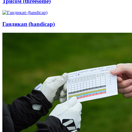
Трисом (threesome)
Гандикап (handicap)