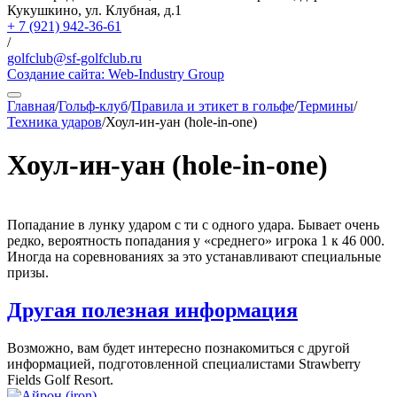
Кукушкино, ул. Клубная, д.1
+ 7 (921) 942-36-61
/
golfclub@sf-golfclub.ru
Создание сайта:
Web-Industry Group
Главная
/
Гольф-клуб
/
Правила и этикет в гольфе
/
Термины
/
Техника ударов
/
Хоул-ин-уан (hole-in-one)
Хоул-ин-уан (hole-in-one)
Попадание в лунку ударом с ти с одного удара. Бывает очень
редко, вероятность попадания у «среднего» игрока 1 к 46 000.
Иногда на соревнованиях за это устанавливают специальные
призы.
Другая полезная информация
Возможно, вам будет интересно познакомиться с другой
информацией, подготовленной специалистами Strawberry
Fields Golf Resort.