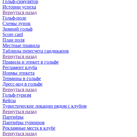
Гольф-симулятор
Истории успеха
Вернуться назад
Гольф-поле
Схемы лунок
Зимний гольф
Score card
План поля
Местные правила
Таблицы пересчета гандикапов
Вернуться назад
Правила и этикет в гольфе
Регламент клуба
Нормы этикета
Термины в гольфе
Дресс-код в гольфе
Вернуться назад
Гольф-туризм
Кейсы
Туристические локации рядом с клубом
Вернуться назад
Партнёры
Партнёры турниров
Рекламные места в клубе
Вернуться назад