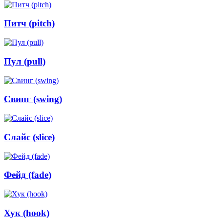
Питч (pitch)
Пул (pull)
Свинг (swing)
Слайс (slice)
Фейд (fade)
Хук (hook)