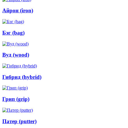
Айрон (iron)
Бэг (bag)
Вуд (wood)
Гибрид (hybrid)
Грип (grip)
Патер (putter)