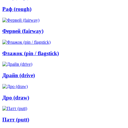
Раф (rough)
Фервей (fairway)
Флажок (pin / flagstick)
Драйв (drive)
Дро (draw)
Патт (putt)