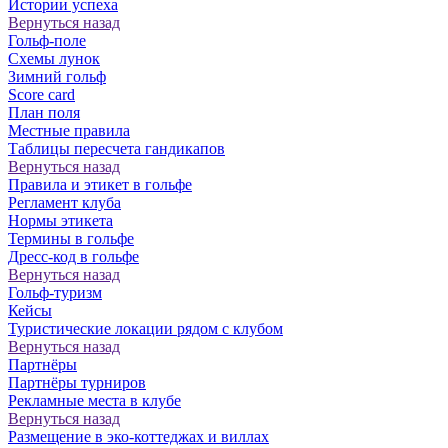
Истории успеха
Вернуться назад
Гольф-поле
Схемы лунок
Зимний гольф
Score card
План поля
Местные правила
Таблицы пересчета гандикапов
Вернуться назад
Правила и этикет в гольфе
Регламент клуба
Нормы этикета
Термины в гольфе
Дресс-код в гольфе
Вернуться назад
Гольф-туризм
Кейсы
Туристические локации рядом с клубом
Вернуться назад
Партнёры
Партнёры турниров
Рекламные места в клубе
Вернуться назад
Размещение в эко-коттеджах и виллах