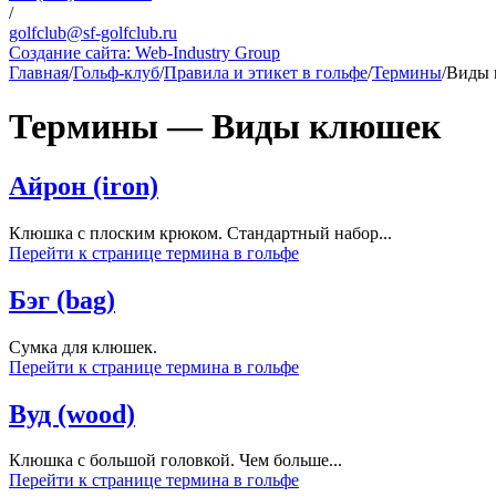
/
golfclub@sf-golfclub.ru
Создание сайта:
Web-Industry Group
Главная
/
Гольф-клуб
/
Правила и этикет в гольфе
/
Термины
/
Виды 
Термины — Виды клюшек
Айрон (iron)
Клюшка с плоским крюком. Стандартный набор...
Перейти к странице термина в гольфе
Бэг (bag)
Сумка для клюшек.
Перейти к странице термина в гольфе
Вуд (wood)
Клюшка с большой головкой. Чем больше...
Перейти к странице термина в гольфе