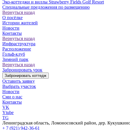
Эко-коттеджи и виллы Strawberry Fields Golf Resort
Специальные предложения по размещению
Вернуться назад
О посёлке
Истории жителей
Новости
Контакты
Вернуться назад
Инфраструктура
Расположение
Гольф-клуб
Зимний парк
Вернуться назад
Забронировать урок
Забронировать коттедж
Оставить заявку
Выбрать участок
Новости
Сми о нас
Контакты
VK
Ytube
TG
Ленинградская область, Ломоносовский район, дер. Кукушкино,
+ 7 (921) 942-36-61