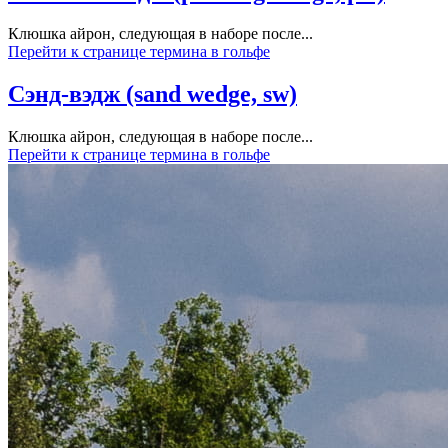
Клюшка айрон, следующая в наборе после...
Перейти к странице термина в гольфе
Сэнд-вэдж (sand wedge, sw)
Клюшка айрон, следующая в наборе после...
Перейти к странице термина в гольфе