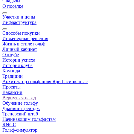
Свадьбы
О посёлке
Участки и цены
Инфраструктура
Способы покупки
Инженерные решения
Жизнь в стиле гольф
Личный кабинет
О клубе
Истории успеха
История клуба
Команда
Традиции
Архитектор гольф-поля Яри Расинкангас
Проекты
Вакансии
Вернуться назад
Обучение гольфу
Драйвинг-рейндж
Тренерский штаб
Начинающим гольфистам
RNGC
Гольф-симулятор