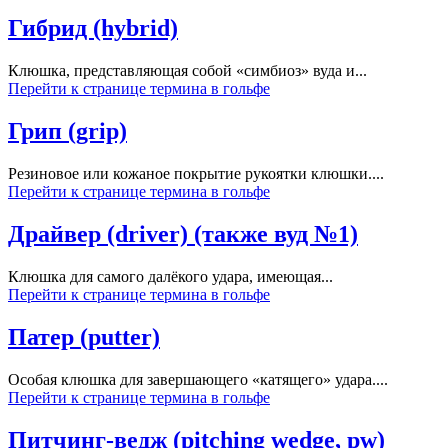
Гибрид (hybrid)
Клюшка, представляющая собой «симбиоз» вуда и...
Перейти к странице термина в гольфе
Грип (grip)
Резиновое или кожаное покрытие рукоятки клюшки....
Перейти к странице термина в гольфе
Драйвер (driver) (также вуд №1)
Клюшка для самого далёкого удара, имеющая...
Перейти к странице термина в гольфе
Патер (putter)
Особая клюшка для завершающего «катящего» удара....
Перейти к странице термина в гольфе
Питчинг-ведж (pitching wedge, pw)