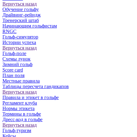
Вернуться назад
Обучение гольфу
Драйвинг-рейндж
Тренерский штаб
Начинающим гольфистам
RNGC
Гольф-симулятор
Истории успеха
Вернуться назад
Гольф-поле
Схемы лунок
Зимний гольф
Score card
План поля
Местные правила
Таблицы пересчета гандикапов
Вернуться назад
Правила и этикет в гольфе
Регламент клуба
Нормы этикета
Термины в гольфе
Дресс-код в гольфе
Вернуться назад
Гольф-туризм
Кейсы