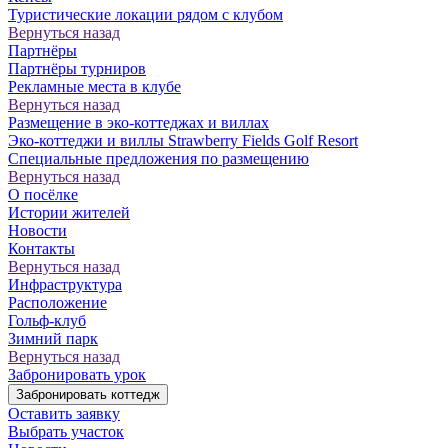
Туристические локации рядом с клубом
Вернуться назад
Партнёры
Партнёры турниров
Рекламные места в клубе
Вернуться назад
Размещение в эко-коттеджах и виллах
Эко-коттеджи и виллы Strawberry Fields Golf Resort
Специальные предложения по размещению
Вернуться назад
О посёлке
Истории жителей
Новости
Контакты
Вернуться назад
Инфраструктура
Расположение
Гольф-клуб
Зимний парк
Вернуться назад
Забронировать урок
Забронировать коттедж
Оставить заявку
Выбрать участок