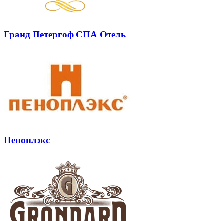
Гранд Петергоф СПА Отель
Пеноплэкс