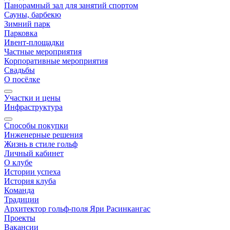
Панорамный зал для занятий спортом
Сауны, барбекю
Зимний парк
Парковка
Ивент-площадки
Частные мероприятия
Корпоративные мероприятия
Свадьбы
О посёлке
Участки и цены
Инфраструктура
Способы покупки
Инженерные решения
Жизнь в стиле гольф
Личный кабинет
О клубе
Истории успеха
История клуба
Команда
Традиции
Архитектор гольф-поля Яри Расинкангас
Проекты
Вакансии