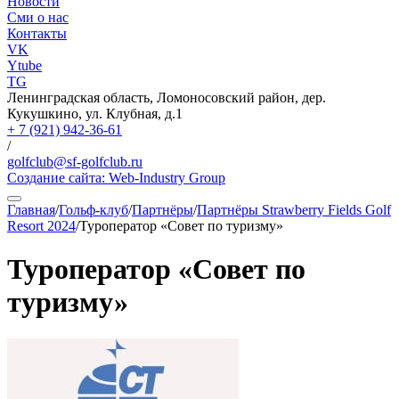
Новости
Сми о нас
Контакты
VK
Ytube
TG
Ленинградская область, Ломоносовский район, дер.
Кукушкино, ул. Клубная, д.1
+ 7 (921) 942-36-61
/
golfclub@sf-golfclub.ru
Создание сайта:
Web-Industry Group
Главная
/
Гольф-клуб
/
Партнёры
/
Партнёры Strawberry Fields Golf
Resort 2024
/
Туроператор «Совет по туризму»
Туроператор «Совет по
туризму»