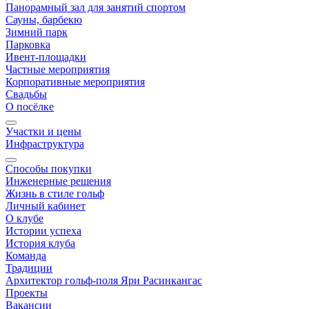
Панорамный зал для занятий спортом
Сауны, барбекю
Зимний парк
Парковка
Ивент-площадки
Частные мероприятия
Корпоративные мероприятия
Свадьбы
О посёлке
Участки и цены
Инфраструктура
Способы покупки
Инженерные решения
Жизнь в стиле гольф
Личный кабинет
О клубе
Истории успеха
История клуба
Команда
Традиции
Архитектор гольф-поля Яри Расинкангас
Проекты
Вакансии