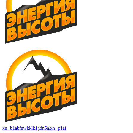
xn--b1abfnwkklk1gdn5a.xn--p1ai