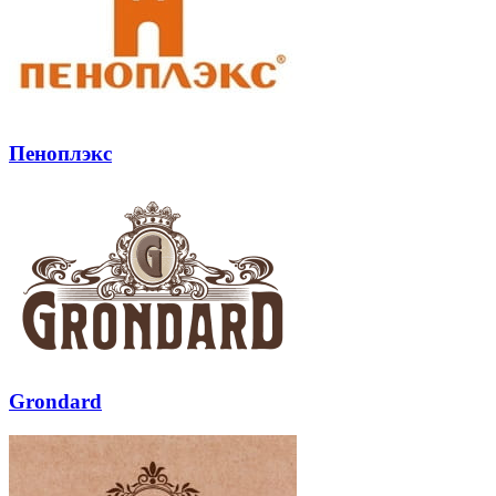
Пеноплэкс
Grondard