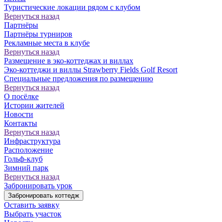
Туристические локации рядом с клубом
Вернуться назад
Партнёры
Партнёры турниров
Рекламные места в клубе
Вернуться назад
Размещение в эко-коттеджах и виллах
Эко-коттеджи и виллы Strawberry Fields Golf Resort
Специальные предложения по размещению
Вернуться назад
О посёлке
Истории жителей
Новости
Контакты
Вернуться назад
Инфраструктура
Расположение
Гольф-клуб
Зимний парк
Вернуться назад
Забронировать урок
Забронировать коттедж
Оставить заявку
Выбрать участок