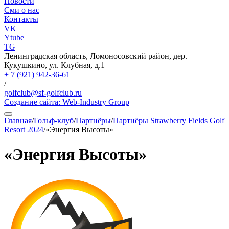
Новости
Сми о нас
Контакты
VK
Ytube
TG
Ленинградская область, Ломоносовский район, дер.
Кукушкино, ул. Клубная, д.1
+ 7 (921) 942-36-61
/
golfclub@sf-golfclub.ru
Создание сайта:
Web-Industry Group
Главная
/
Гольф-клуб
/
Партнёры
/
Партнёры Strawberry Fields Golf
Resort 2024
/
«Энергия Высоты»
«Энергия Высоты»