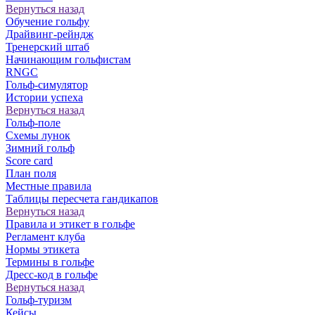
Вернуться назад
Обучение гольфу
Драйвинг-рейндж
Тренерский штаб
Начинающим гольфистам
RNGC
Гольф-симулятор
Истории успеха
Вернуться назад
Гольф-поле
Схемы лунок
Зимний гольф
Score card
План поля
Местные правила
Таблицы пересчета гандикапов
Вернуться назад
Правила и этикет в гольфе
Регламент клуба
Нормы этикета
Термины в гольфе
Дресс-код в гольфе
Вернуться назад
Гольф-туризм
Кейсы