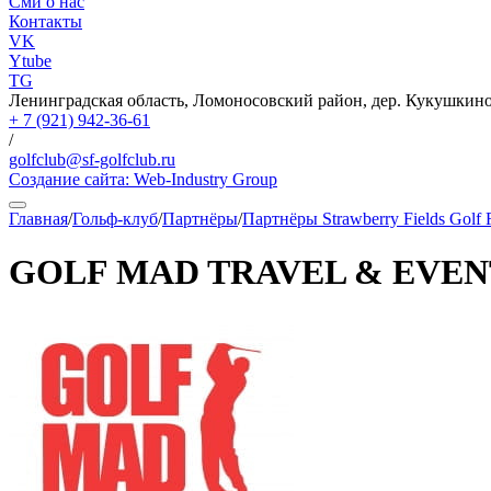
Сми о нас
Контакты
VK
Ytube
TG
Ленинградская область, Ломоносовский район, дер. Кукушкино,
+ 7 (921) 942-36-61
/
golfclub@sf-golfclub.ru
Создание сайта:
Web-Industry Group
Главная
/
Гольф-клуб
/
Партнёры
/
Партнёры Strawberry Fields Golf 
GOLF MAD TRAVEL & EVEN