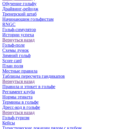
Обучение гольфу
Драйвинг-рейндж
Тренерский штаб
Начинающим гольфистам
RNGC
Гольф-симулятор
Истории успеха
Вернуться назад
Гольф-поле
Схемы лунок
Зимний гольф
Score card
План поля
Местные правила
Таблицы пересчета гандикапов
Вернуться назад
Правила и этикет в гольфе
Регламент клуба
Нормы этикета
Термины в гольфе
Дресс-код в гольфе
Вернуться назад
Гольф-туризм
Кейсы
Туристические локации рядом с клубом