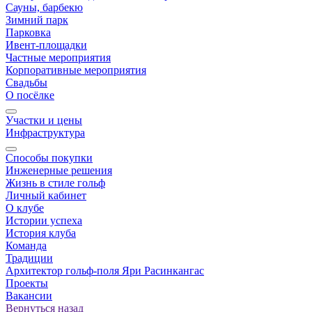
Сауны, барбекю
Зимний парк
Парковка
Ивент-площадки
Частные мероприятия
Корпоративные мероприятия
Свадьбы
О посёлке
Участки и цены
Инфраструктура
Способы покупки
Инженерные решения
Жизнь в стиле гольф
Личный кабинет
О клубе
Истории успеха
История клуба
Команда
Традиции
Архитектор гольф-поля Яри Расинкангас
Проекты
Вакансии
Вернуться назад