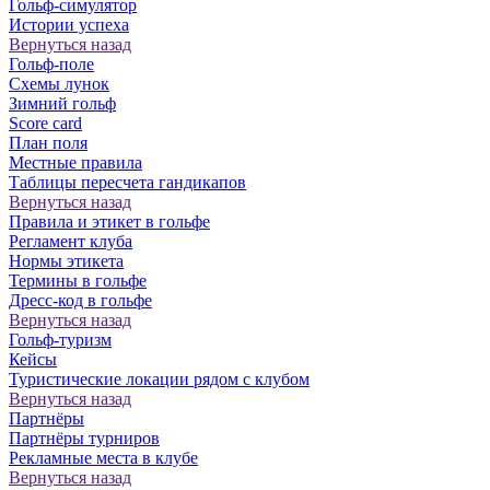
Гольф-симулятор
Истории успеха
Вернуться назад
Гольф-поле
Схемы лунок
Зимний гольф
Score card
План поля
Местные правила
Таблицы пересчета гандикапов
Вернуться назад
Правила и этикет в гольфе
Регламент клуба
Нормы этикета
Термины в гольфе
Дресс-код в гольфе
Вернуться назад
Гольф-туризм
Кейсы
Туристические локации рядом с клубом
Вернуться назад
Партнёры
Партнёры турниров
Рекламные места в клубе
Вернуться назад