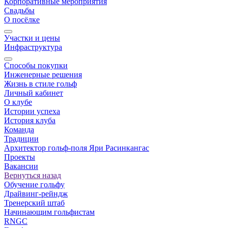
Корпоративные мероприятия
Свадьбы
О посёлке
Участки и цены
Инфраструктура
Способы покупки
Инженерные решения
Жизнь в стиле гольф
Личный кабинет
О клубе
Истории успеха
История клуба
Команда
Традиции
Архитектор гольф-поля Яри Расинкангас
Проекты
Вакансии
Вернуться назад
Обучение гольфу
Драйвинг-рейндж
Тренерский штаб
Начинающим гольфистам
RNGC