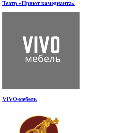
Театр «Приют комедианта»
VIVO-мебель