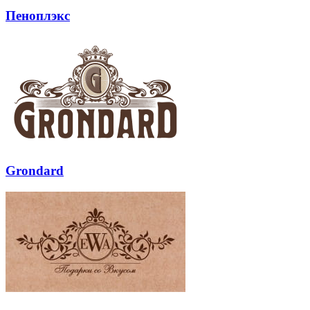
Пеноплэкс
Grondard