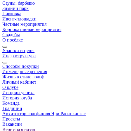
Сауны, барбекю
Зимний парк
Парковка
Ивент-площадки
Частные мероприятия
Корпоративные мероприятия
Свадьбы
О посёлке
Участки и цены
Инфраструктура
Способы покупки
Инженерные решения
Жизнь в стиле гольф
Личный кабинет
О клубе
Истории успеха
История клуба
Команда
Традиции
Архитектор гольф-поля Яри Расинкангас
Проекты
Вакансии
Вернуться назад