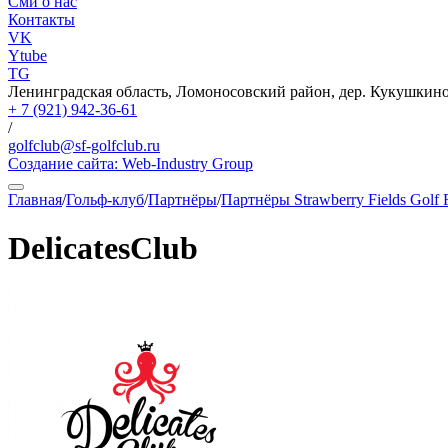
Сми о нас
Контакты
VK
Ytube
TG
Ленинградская область, Ломоносовский район, дер. Кукушкино,
+ 7 (921) 942-36-61
/
golfclub@sf-golfclub.ru
Создание сайта:
Web-Industry Group
Главная
/
Гольф-клуб
/
Партнёры
/
Партнёры Strawberry Fields Golf 
DelicatesClub