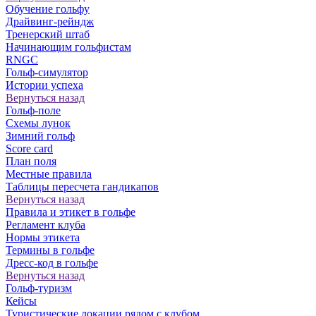
Обучение гольфу
Драйвинг-рейндж
Тренерский штаб
Начинающим гольфистам
RNGC
Гольф-симулятор
Истории успеха
Вернуться назад
Гольф-поле
Схемы лунок
Зимний гольф
Score card
План поля
Местные правила
Таблицы пересчета гандикапов
Вернуться назад
Правила и этикет в гольфе
Регламент клуба
Нормы этикета
Термины в гольфе
Дресс-код в гольфе
Вернуться назад
Гольф-туризм
Кейсы
Туристические локации рядом с клубом