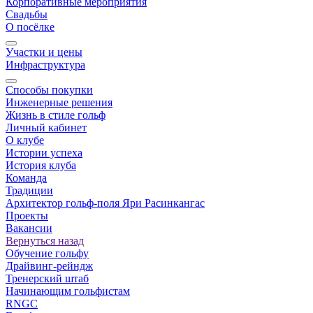
Корпоративные мероприятия
Свадьбы
О посёлке
Участки и цены
Инфраструктура
Способы покупки
Инженерные решения
Жизнь в стиле гольф
Личный кабинет
О клубе
Истории успеха
История клуба
Команда
Традиции
Архитектор гольф-поля Яри Расинкангас
Проекты
Вакансии
Вернуться назад
Обучение гольфу
Драйвинг-рейндж
Тренерский штаб
Начинающим гольфистам
RNGC