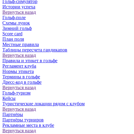
Гольф-симулятор
Истории успеха
Вернуться назад
Гольф-поле
Схемы лунок
Зимний гольф
Score card
План поля
Местные правила
Таблицы пересчета гандикапов
Вернуться назад
Правила и этикет в гольфе
Регламент клуба
Нормы этикета
Термины в гольфе
Дресс-код в гольфе
Вернуться назад
Гольф-туризм
Кейсы
Туристические локации рядом с клубом
Вернуться назад
Партнёры
Партнёры турниров
Рекламные места в клубе
Вернуться назад