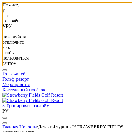
Похоже,
у
вас
включён
VPN
—
пожалуйста,
отключите
его,
чтобы
пользоваться
сайтом
Гольф-клуб
Гольф-резорт
Мероприятия
Коттеджный посёлок
Забронировать ти-тайм
РУ
Главная
/
Новости
/
Детский турнир "STRAWBERRY FIELDS