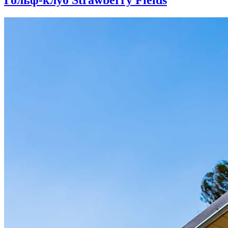
Гольф-клуб Strawberry Fields