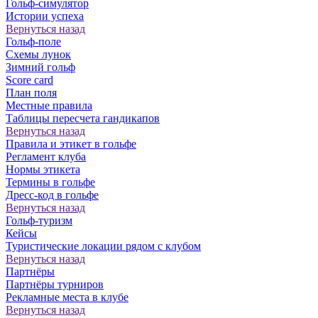
Гольф-симулятор
Истории успеха
Вернуться назад
Гольф-поле
Схемы лунок
Зимний гольф
Score card
План поля
Местные правила
Таблицы пересчета гандикапов
Вернуться назад
Правила и этикет в гольфе
Регламент клуба
Нормы этикета
Термины в гольфе
Дресс-код в гольфе
Вернуться назад
Гольф-туризм
Кейсы
Туристические локации рядом с клубом
Вернуться назад
Партнёры
Партнёры турниров
Рекламные места в клубе
Вернуться назад