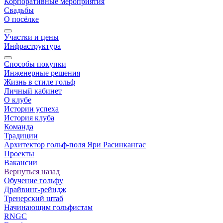
Корпоративные мероприятия
Свадьбы
О посёлке
Участки и цены
Инфраструктура
Способы покупки
Инженерные решения
Жизнь в стиле гольф
Личный кабинет
О клубе
Истории успеха
История клуба
Команда
Традиции
Архитектор гольф-поля Яри Расинкангас
Проекты
Вакансии
Вернуться назад
Обучение гольфу
Драйвинг-рейндж
Тренерский штаб
Начинающим гольфистам
RNGC