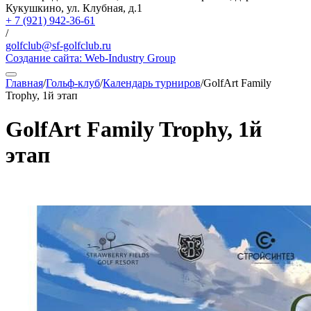
Кукушкино, ул. Клубная, д.1
+ 7 (921) 942-36-61
/
golfclub@sf-golfclub.ru
Создание сайта:
Web-Industry Group
Главная
/
Гольф-клуб
/
Календарь турниров
/
GolfArt Family
Trophy, 1й этап
GolfArt Family Trophy, 1й
этап