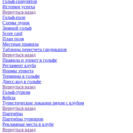
Гольф-симулятор
Истории успеха
Вернуться назад
Гольф-поле
Схемы лунок
Зимний гольф
Score card
План поля
Местные правила
Таблицы пересчета гандикапов
Вернуться назад
Правила и этикет в гольфе
Регламент клуба
Нормы этикета
Термины в гольфе
Дресс-код в гольфе
Вернуться назад
Гольф-туризм
Кейсы
Туристические локации рядом с клубом
Вернуться назад
Партнёры
Партнёры турниров
Рекламные места в клубе
Вернуться назад