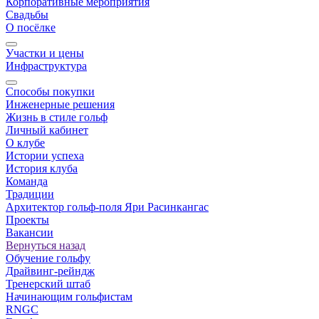
Корпоративные мероприятия
Свадьбы
О посёлке
Участки и цены
Инфраструктура
Способы покупки
Инженерные решения
Жизнь в стиле гольф
Личный кабинет
О клубе
Истории успеха
История клуба
Команда
Традиции
Архитектор гольф-поля Яри Расинкангас
Проекты
Вакансии
Вернуться назад
Обучение гольфу
Драйвинг-рейндж
Тренерский штаб
Начинающим гольфистам
RNGC