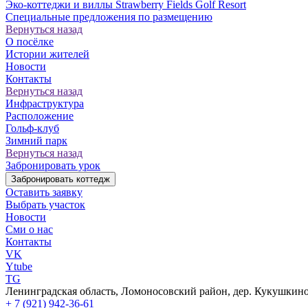
Эко-коттеджи и виллы Strawberry Fields Golf Resort
Специальные предложения по размещению
Вернуться назад
О посёлке
Истории жителей
Новости
Контакты
Вернуться назад
Инфраструктура
Расположение
Гольф-клуб
Зимний парк
Вернуться назад
Забронировать урок
Забронировать коттедж
Оставить заявку
Выбрать участок
Новости
Сми о нас
Контакты
VK
Ytube
TG
Ленинградская область, Ломоносовский район, дер. Кукушкино,
+ 7 (921) 942-36-61