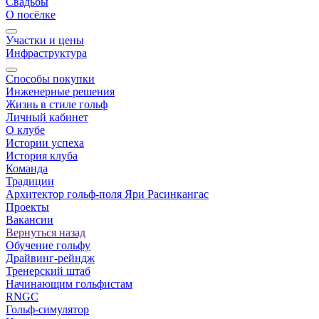
Свадьбы
О посёлке
Участки и цены
Инфраструктура
Способы покупки
Инженерные решения
Жизнь в стиле гольф
Личный кабинет
О клубе
Истории успеха
История клуба
Команда
Традиции
Архитектор гольф-поля Яри Расинкангас
Проекты
Вакансии
Вернуться назад
Обучение гольфу
Драйвинг-рейндж
Тренерский штаб
Начинающим гольфистам
RNGC
Гольф-симулятор