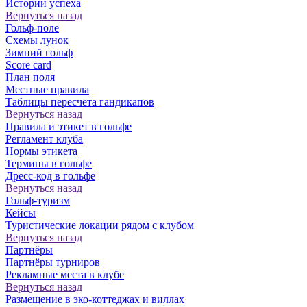
Истории успеха
Вернуться назад
Гольф-поле
Схемы лунок
Зимний гольф
Score card
План поля
Местные правила
Таблицы пересчета гандикапов
Вернуться назад
Правила и этикет в гольфе
Регламент клуба
Нормы этикета
Термины в гольфе
Дресс-код в гольфе
Вернуться назад
Гольф-туризм
Кейсы
Туристические локации рядом с клубом
Вернуться назад
Партнёры
Партнёры турниров
Рекламные места в клубе
Вернуться назад
Размещение в эко-коттеджах и виллах