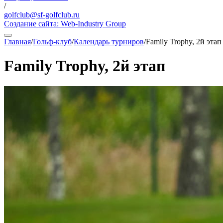
/
golfclub@sf-golfclub.ru
Создание сайта:
Web-Industry Group
Главная
/
Гольф-клуб
/
Календарь турниров
/
Family Trophy, 2й этап
Family Trophy, 2й этап