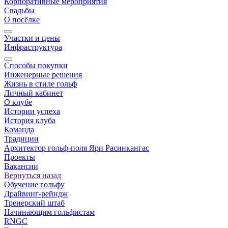
Корпоративные мероприятия
Свадьбы
О посёлке
Участки и цены
Инфраструктура
Способы покупки
Инженерные решения
Жизнь в стиле гольф
Личный кабинет
О клубе
Истории успеха
История клуба
Команда
Традиции
Архитектор гольф-поля Яри Расинкангас
Проекты
Вакансии
Вернуться назад
Обучение гольфу
Драйвинг-рейндж
Тренерский штаб
Начинающим гольфистам
RNGC