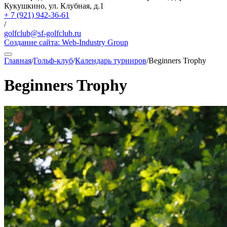
Кукушкино, ул. Клубная, д.1
+ 7 (921) 942-36-61
/
golfclub@sf-golfclub.ru
Создание сайта:
Web-Industry Group
Главная
/
Гольф-клуб
/
Календарь турниров
/
Beginners Trophy
Beginners Trophy