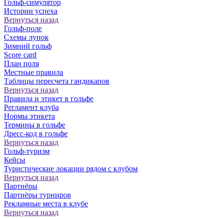
Гольф-симулятор
Истории успеха
Вернуться назад
Гольф-поле
Схемы лунок
Зимний гольф
Score card
План поля
Местные правила
Таблицы пересчета гандикапов
Вернуться назад
Правила и этикет в гольфе
Регламент клуба
Нормы этикета
Термины в гольфе
Дресс-код в гольфе
Вернуться назад
Гольф-туризм
Кейсы
Туристические локации рядом с клубом
Вернуться назад
Партнёры
Партнёры турниров
Рекламные места в клубе
Вернуться назад