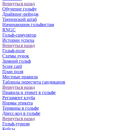
Вернуться назад
Обучение гольфу
Драйвинг-рейндж
Тренерский штаб
Начинающим гольфистам
RNGC
Гольф-симулятор
Истории успеха
Вернуться назад
Гольф-поле
Схемы лунок
Зимний гольф
Score card
План поля
Местные правила
Таблицы пересчета гандикапов
Вернуться назад
Правила и этикет в гольфе
Регламент клуба
Нормы этикета
Термины в гольфе
Дресс-код в гольфе
Вернуться назад
Гольф-туризм
Кейсы