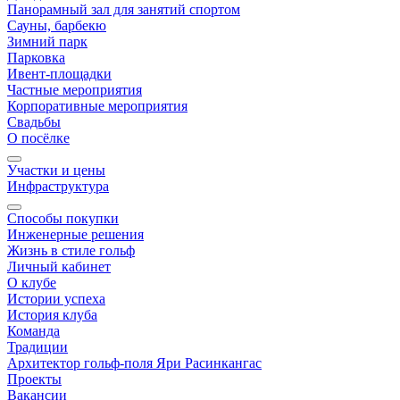
Панорамный зал для занятий спортом
Сауны, барбекю
Зимний парк
Парковка
Ивент-площадки
Частные мероприятия
Корпоративные мероприятия
Свадьбы
О посёлке
Участки и цены
Инфраструктура
Способы покупки
Инженерные решения
Жизнь в стиле гольф
Личный кабинет
О клубе
Истории успеха
История клуба
Команда
Традиции
Архитектор гольф-поля Яри Расинкангас
Проекты
Вакансии