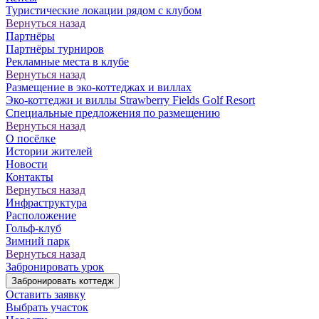
Туристические локации рядом с клубом
Вернуться назад
Партнёры
Партнёры турниров
Рекламные места в клубе
Вернуться назад
Размещение в эко-коттеджах и виллах
Эко-коттеджи и виллы Strawberry Fields Golf Resort
Специальные предложения по размещению
Вернуться назад
О посёлке
Истории жителей
Новости
Контакты
Вернуться назад
Инфраструктура
Расположение
Гольф-клуб
Зимний парк
Вернуться назад
Забронировать урок
Забронировать коттедж
Оставить заявку
Выбрать участок