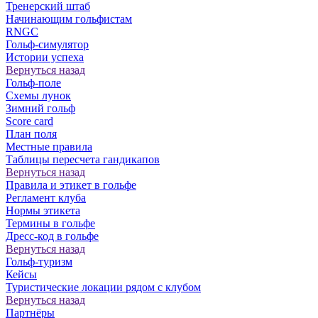
Тренерский штаб
Начинающим гольфистам
RNGC
Гольф-симулятор
Истории успеха
Вернуться назад
Гольф-поле
Схемы лунок
Зимний гольф
Score card
План поля
Местные правила
Таблицы пересчета гандикапов
Вернуться назад
Правила и этикет в гольфе
Регламент клуба
Нормы этикета
Термины в гольфе
Дресс-код в гольфе
Вернуться назад
Гольф-туризм
Кейсы
Туристические локации рядом с клубом
Вернуться назад
Партнёры