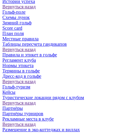
Истории успеха
Вернуться назад
Гольф-поле
Схемы лунок
Зимний гольф
Score card
План поля
Местные правила
Таблицы пересчета гандикапов
Вернуться назад
Правила и этикет в гольфе
Регламент клуба
Нормы этикета
Термины в гольфе
Дресс-код в гольфе
Вернуться назад
Гольф-туризм
Кейсы
Туристические локации рядом с клубом
Вернуться назад
Партнёры
Партнёры турниров
Рекламные места в клубе
Вернуться назад
Размещение в эко-коттеджах и виллах