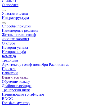
Свадьбы
О посёлке
Участки и цены
Инфраструктура
Способы покупки
Инженерные решения
Жизнь в стиле гольф
Личный кабинет
О клубе
Истории успеха
История клуба
Команда
Традиции
Архитектор гольф-поля Яри Расинкангас
Проекты
Вакансии
Вернуться назад
Обучение гольфу
Драйвинг-рейндж
Тренерский штаб
Начинающим гольфистам
RNGC
Гольф-симулятор