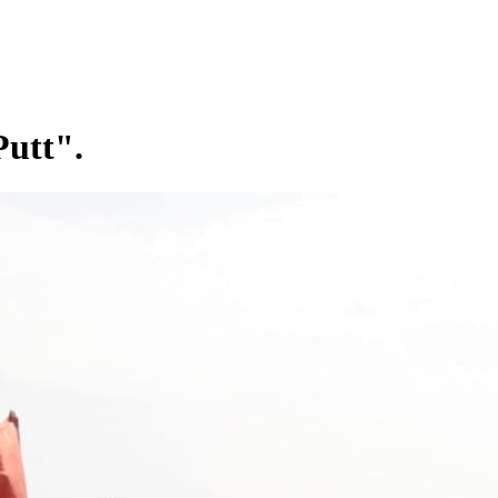
utt".