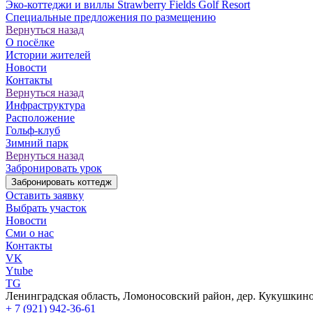
Эко-коттеджи и виллы Strawberry Fields Golf Resort
Специальные предложения по размещению
Вернуться назад
О посёлке
Истории жителей
Новости
Контакты
Вернуться назад
Инфраструктура
Расположение
Гольф-клуб
Зимний парк
Вернуться назад
Забронировать урок
Забронировать коттедж
Оставить заявку
Выбрать участок
Новости
Сми о нас
Контакты
VK
Ytube
TG
Ленинградская область, Ломоносовский район, дер. Кукушкино,
+ 7 (921) 942-36-61