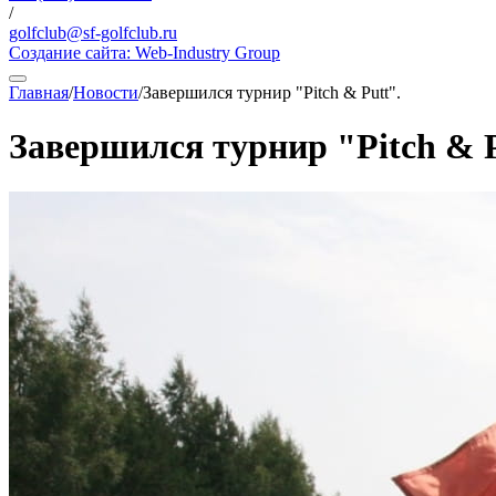
/
golfclub@sf-golfclub.ru
Создание сайта:
Web-Industry Group
Главная
/
Новости
/
Завершился турнир "Pitch & Putt".
Завершился турнир "Pitch & P