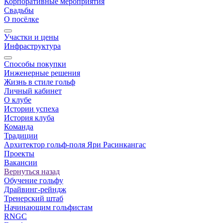
Корпоративные мероприятия
Свадьбы
О посёлке
Участки и цены
Инфраструктура
Способы покупки
Инженерные решения
Жизнь в стиле гольф
Личный кабинет
О клубе
Истории успеха
История клуба
Команда
Традиции
Архитектор гольф-поля Яри Расинкангас
Проекты
Вакансии
Вернуться назад
Обучение гольфу
Драйвинг-рейндж
Тренерский штаб
Начинающим гольфистам
RNGC