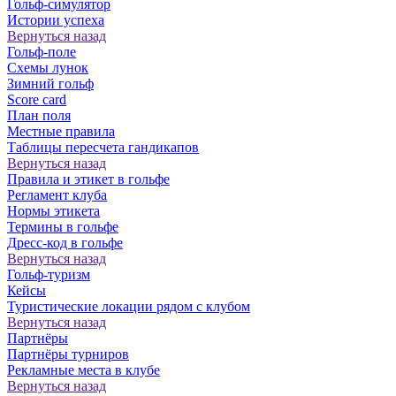
Гольф-симулятор
Истории успеха
Вернуться назад
Гольф-поле
Схемы лунок
Зимний гольф
Score card
План поля
Местные правила
Таблицы пересчета гандикапов
Вернуться назад
Правила и этикет в гольфе
Регламент клуба
Нормы этикета
Термины в гольфе
Дресс-код в гольфе
Вернуться назад
Гольф-туризм
Кейсы
Туристические локации рядом с клубом
Вернуться назад
Партнёры
Партнёры турниров
Рекламные места в клубе
Вернуться назад