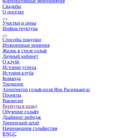
Корпоративные мероприятия
Свадьбы
О посёлке
Участки и цены
Инфраструктура
Способы покупки
Инженерные решения
Жизнь в стиле гольф
Личный кабинет
О клубе
Истории успеха
История клуба
Команда
Традиции
Архитектор гольф-поля Яри Расинкангас
Проекты
Вакансии
Вернуться назад
Обучение гольфу
Драйвинг-рейндж
Тренерский штаб
Начинающим гольфистам
RNGC