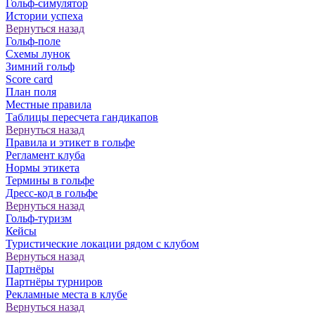
Гольф-симулятор
Истории успеха
Вернуться назад
Гольф-поле
Схемы лунок
Зимний гольф
Score card
План поля
Местные правила
Таблицы пересчета гандикапов
Вернуться назад
Правила и этикет в гольфе
Регламент клуба
Нормы этикета
Термины в гольфе
Дресс-код в гольфе
Вернуться назад
Гольф-туризм
Кейсы
Туристические локации рядом с клубом
Вернуться назад
Партнёры
Партнёры турниров
Рекламные места в клубе
Вернуться назад