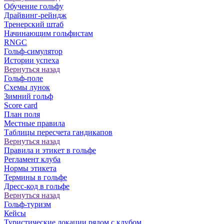
Обучение гольфу
Драйвинг-рейндж
Тренерский штаб
Начинающим гольфистам
RNGC
Гольф-симулятор
Истории успеха
Вернуться назад
Гольф-поле
Схемы лунок
Зимний гольф
Score card
План поля
Местные правила
Таблицы пересчета гандикапов
Вернуться назад
Правила и этикет в гольфе
Регламент клуба
Нормы этикета
Термины в гольфе
Дресс-код в гольфе
Вернуться назад
Гольф-туризм
Кейсы
Туристические локации рядом с клубом