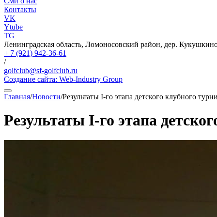
Сми о нас
Контакты
VK
Ytube
TG
Ленинградская область, Ломоносовский район, дер. Кукушкино,
+ 7 (921) 942-36-61
/
golfclub@sf-golfclub.ru
Создание сайта:
Web-Industry Group
Главная
/
Новости
/
Результаты I-го этапа детского клубного турнир
Результаты I-го этапа детског