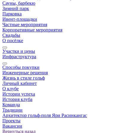
Сауны, барбекю
Зимний парк
Парковка
Ивент-площадки
Частные мероприятия
Корпоративные мероприятия
Свадьбы
О посёлке
Участки и цены
Инфраструктура
Способы покупки
Инженерные решения
Жизнь в стиле гольф
Личный кабинет
О клубе
Истории успеха
История клуба
Команда
Традиции
Архитектор гольф-поля Яри Расинкангас
Проекты
Вакансии
Вернуться назад