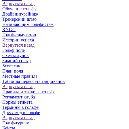
Вернуться назад
Обучение гольфу
Драйвинг-рейндж
Тренерский штаб
Начинающим гольфистам
RNGC
Гольф-симулятор
Истории успеха
Вернуться назад
Гольф-поле
Схемы лунок
Зимний гольф
Score card
План поля
Местные правила
Таблицы пересчета гандикапов
Вернуться назад
Правила и этикет в гольфе
Регламент клуба
Нормы этикета
Термины в гольфе
Дресс-код в гольфе
Вернуться назад
Гольф-туризм
Кейсы