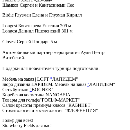
Шамков Сергей и Кангасниеми Лео
Birdie Глузман Елена и Глузман Кирилл
⠀
Longest Богатырева Евгения 209 м
Longest Даниил Пшеленский 301 м
⠀
Closest Сергей Пондарь 5 м
⠀
Автомобильный партнер мероприятия Ауди Центр
Витебский.
⠀
Подарки для победителей турнира подготовили:
⠀
Мебель на заказ | LOFT
"
ЛАПИДЕМ"
Бюро дизайна LAPIDEM. Мебель на заказ
"
ЛАПИДЕМ"
Сеть бутиков
"
BOGNER"
Корейская косметика NANOASIA️
Товары для гольфа️"ГОЛЬФ-МАРКЕТ"
Салон красоты премиум-класса
"
КАБИНЕТ"
Стоматология и косметология "ФЛОРЕНЦИЯ"
Гольф для всех!
Strawberry Fields для вас!