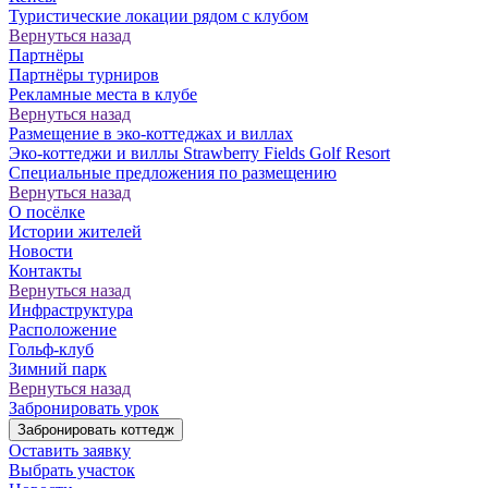
Туристические локации рядом с клубом
Вернуться назад
Партнёры
Партнёры турниров
Рекламные места в клубе
Вернуться назад
Размещение в эко-коттеджах и виллах
Эко-коттеджи и виллы Strawberry Fields Golf Resort
Специальные предложения по размещению
Вернуться назад
О посёлке
Истории жителей
Новости
Контакты
Вернуться назад
Инфраструктура
Расположение
Гольф-клуб
Зимний парк
Вернуться назад
Забронировать урок
Забронировать коттедж
Оставить заявку
Выбрать участок