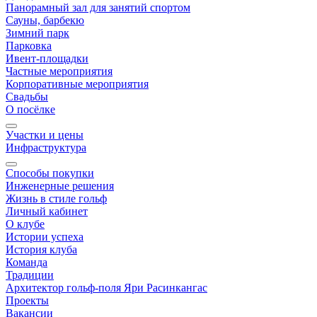
Панорамный зал для занятий спортом
Сауны, барбекю
Зимний парк
Парковка
Ивент-площадки
Частные мероприятия
Корпоративные мероприятия
Свадьбы
О посёлке
Участки и цены
Инфраструктура
Способы покупки
Инженерные решения
Жизнь в стиле гольф
Личный кабинет
О клубе
Истории успеха
История клуба
Команда
Традиции
Архитектор гольф-поля Яри Расинкангас
Проекты
Вакансии