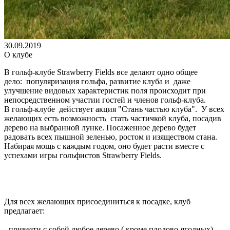
30.09.2019
О клубе
В гольф-клубе Strawberry Fields все делают одно общее
дело:
популяризация гольфа, развитие клуба и
даже
улучшение видовых характеристик поля происходит при
непосредственном участии гостей и членов гольф-клуба.
В гольф-клубе
действует акция "Стань частью клуба".
У всех
желающих есть возможность
стать частичкой клуба, посадив
дерево на выбранной лунке.
Посаженное дерево будет
радовать всех пышной зеленью, ростом и изяществом стана.
Набирая мощь с каждым годом, оно будет расти вместе с
успехами игры гольфистов Strawberry Fields.
Для всех желающих присоединиться к посадке, клуб
предлагает:
- привезти с собой любое дерево ( кроме плодово-ягодных)