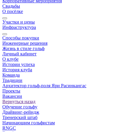
Корпоративные мероприятия
Свадьбы
О посёлке
Участки и цены
Инфраструктура
Способы покупки
Инженерные решения
Жизнь в стиле гольф
Личный кабинет
О клубе
Истории успеха
История клуба
Команда
Традиции
Архитектор гольф-поля Яри Расинкангас
Проекты
Вакансии
Вернуться назад
Обучение гольфу
Драйвинг-рейндж
Тренерский штаб
Начинающим гольфистам
RNGC