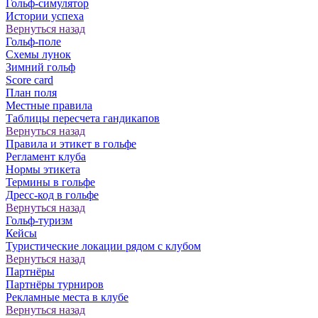
Гольф-симулятор
Истории успеха
Вернуться назад
Гольф-поле
Схемы лунок
Зимний гольф
Score card
План поля
Местные правила
Таблицы пересчета гандикапов
Вернуться назад
Правила и этикет в гольфе
Регламент клуба
Нормы этикета
Термины в гольфе
Дресс-код в гольфе
Вернуться назад
Гольф-туризм
Кейсы
Туристические локации рядом с клубом
Вернуться назад
Партнёры
Партнёры турниров
Рекламные места в клубе
Вернуться назад