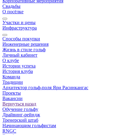
Корпоративные мероприятия
Свадьбы
О посёлке
Участки и цены
Инфраструктура
Способы покупки
Инженерные решения
Жизнь в стиле гольф
Личный кабинет
О клубе
Истории успеха
История клуба
Команда
Традиции
Архитектор гольф-поля Яри Расинкангас
Проекты
Вакансии
Вернуться назад
Обучение гольфу
Драйвинг-рейндж
Тренерский штаб
Начинающим гольфистам
RNGC