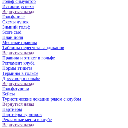
Гольф-симулятор
Истории успеха
Вернуться назад
Гольф-поле
Схемы лунок
Зимний гольф
Score card
План поля
Местные правила
Таблицы пересчета гандикапов
Вернуться назад
Правила и этикет в гольфе
Регламент клуба
Нормы этикета
Термины в гольфе
Дресс-код в гольфе
Вернуться назад
Гольф-туризм
Кейсы
Туристические локации рядом с клубом
Вернуться назад
Партнёры
Партнёры турниров
Рекламные места в клубе
Вернуться назад