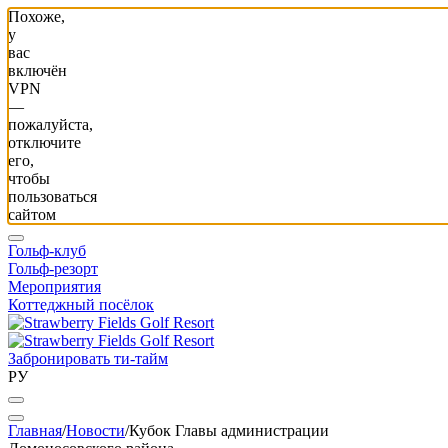
Похоже,
у
вас
включён
VPN
—
пожалуйста,
отключите
его,
чтобы
пользоваться
сайтом
Гольф-клуб
Гольф-резорт
Мероприятия
Коттеджный посёлок
Забронировать ти-тайм
РУ
Главная
/
Новости
/
Кубок Главы администрации