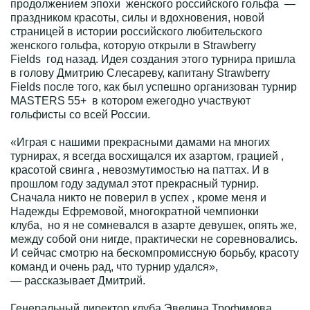
продолжением эпохи женского российского гольфа —
праздником красоты, силы и вдохновения, новой
страницей в истории российского любительского
женского гольфа, которую открыли в Strawberry
Fields год назад. Идея создания этого турнира пришла
в голову Дмитрию Слесареву, капитану Strawberry
Fields после того, как был успешно организован турнир
MASTERS 55+ в котором ежегодно участвуют
гольфисты со всей России.
«​​​​​​​Играя с нашими прекрасными дамами на многих
турнирах, я всегда восхищался их азартом, грацией ,
красотой свинга , невозмутимостью на паттах. И в
прошлом году задумал этот прекрасный турнир.
Сначала никто не поверил в успех , кроме меня и
Надежды Ефремовой, многократной чемпионки
клуба, но я не сомневался в азарте девушек, опять же,
между собой они нигде, практически не соревновались.
И сейчас смотрю на бескомпромиссную борьбу, красоту
команд и очень рад, что турнир удался»,
— рассказывает Дмитрий.
Генеральный директор клуба Эвелина Трофимова