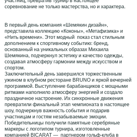
участниц, превратив турнир в настоящее
соревнование не только мастерства, но и характера.
В первый день компания «Шемякин дизайн»,
представила коллекцию «Коконы», «Метафизика» и
«Нить времени». Этот модный показ стал стильным
дополнением к спортивному событию: бренд,
основанный на уникальных образах Михаила
Шемякина, подчеркнул эстетику и качество одежды,
создавая атмосферу гармонии между искусством и
спортом.
Заключительный день завершился торжественным
ужином в клубном ресторане BRUNO и яркой вечерней
программой. Выступление барабанщиков с мощными
ритмами наполнило атмосферу энергией и создало
праздничное настроение. Их синхронные движения
превратили финальный этап чемпионата в настоящее
шоу, подчеркнув важность события и подарив
участницам и гостям незабываемые эмоции.
Победительницы получили памятные серебряные
маркеры с логотипом турнира, изготовленные
компанией BICARAT — партнером гольф-клуба в