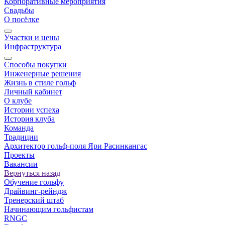
Корпоративные мероприятия
Свадьбы
О посёлке
Участки и цены
Инфраструктура
Способы покупки
Инженерные решения
Жизнь в стиле гольф
Личный кабинет
О клубе
Истории успеха
История клуба
Команда
Традиции
Архитектор гольф-поля Яри Расинкангас
Проекты
Вакансии
Вернуться назад
Обучение гольфу
Драйвинг-рейндж
Тренерский штаб
Начинающим гольфистам
RNGC