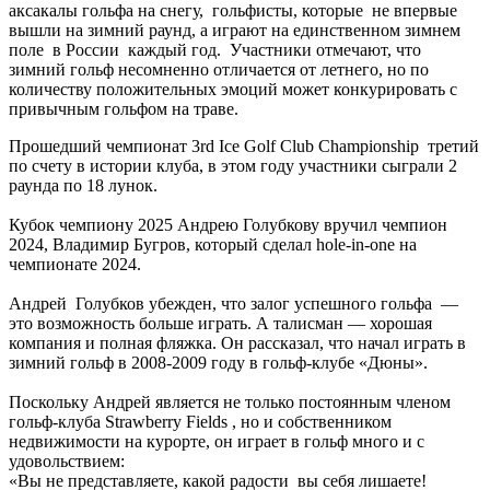
аксакалы гольфа на снегу, гольфисты, которые не впервые
вышли на зимний раунд, а играют на единственном зимнем
поле в России каждый год. Участники отмечают, что
зимний гольф несомненно отличается от летнего, но по
количеству положительных эмоций может конкурировать с
привычным гольфом на траве.
Прошедший чемпионат 3rd Ice Golf Club Championship третий
по счету в истории клуба, в этом году участники сыграли 2
раунда по 18 лунок.
Кубок чемпиону 2025 Андрею Голубкову вручил чемпион
2024, Владимир Бугров, который сделал hole-in-one на
чемпионате 2024.
Андрей Голубков убежден, что залог успешного гольфа —
это возможность больше играть. А талисман — хорошая
компания и полная фляжка. Он рассказал, что начал играть в
зимний гольф в 2008-2009 году в гольф-клубе «Дюны».
Поскольку Андрей является не только постоянным членом
гольф-клуба Strawberry Fields , но и собственником
недвижимости на курорте, он играет в гольф много и с
удовольствием:
«Вы не представляете, какой радости вы себя лишаете!