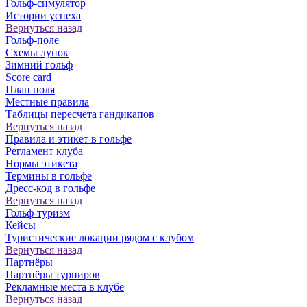
Гольф-симулятор
Истории успеха
Вернуться назад
Гольф-поле
Схемы лунок
Зимний гольф
Score card
План поля
Местные правила
Таблицы пересчета гандикапов
Вернуться назад
Правила и этикет в гольфе
Регламент клуба
Нормы этикета
Термины в гольфе
Дресс-код в гольфе
Вернуться назад
Гольф-туризм
Кейсы
Туристические локации рядом с клубом
Вернуться назад
Партнёры
Партнёры турниров
Рекламные места в клубе
Вернуться назад