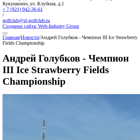
Кукушкино, ул. Клубная, д.1
+ 7 (921) 942-36-61
/
golfclub@sf-golfclub.ru
Создание сайта:
Web-Industry Group
Главная
/
Новости
/
Андрей Голубков - Чемпион III Ice Strawberry
Fields Championship
Андрей Голубков - Чемпион
III Ice Strawberry Fields
Championship