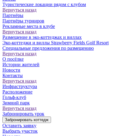
Туристические локации рядом с клубом
Вернуться назад
Партнёры
Партнёры турниров
Рекламные места в клубе
Вернуться назад
Размещение в эко-коттеджах и виллах
Эко-коттеджи и виллы Strawberry Fields Golf Resort
Специальные предложения по размещению
Вернуться назад
О посёлке
Истории жителей
Новости
Контакты
Вернуться назад
Инфраструктура
Расположение
Гольф-клуб
Зимний парк
Вернуться назад
Забронировать урок
Забронировать коттедж
Оставить заявку
Выбрать участок