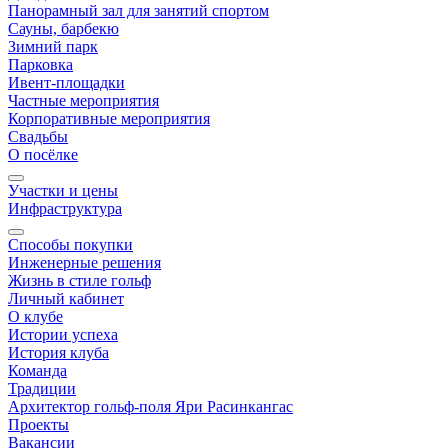
Панорамный зал для занятий спортом
Сауны, барбекю
Зимний парк
Парковка
Ивент-площадки
Частные мероприятия
Корпоративные мероприятия
Свадьбы
О посёлке
Участки и цены
Инфраструктура
Способы покупки
Инженерные решения
Жизнь в стиле гольф
Личный кабинет
О клубе
Истории успеха
История клуба
Команда
Традиции
Архитектор гольф-поля Яри Расинкангас
Проекты
Вакансии