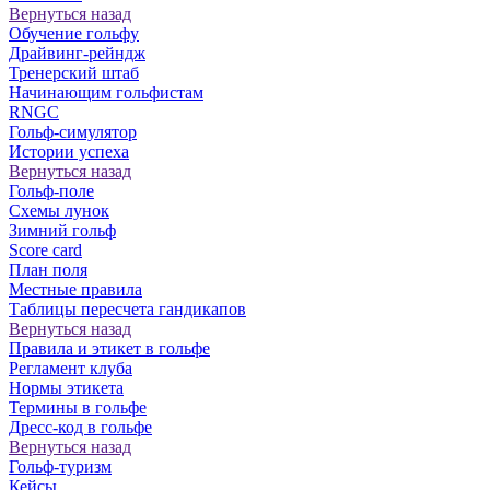
Вернуться назад
Обучение гольфу
Драйвинг-рейндж
Тренерский штаб
Начинающим гольфистам
RNGC
Гольф-симулятор
Истории успеха
Вернуться назад
Гольф-поле
Схемы лунок
Зимний гольф
Score card
План поля
Местные правила
Таблицы пересчета гандикапов
Вернуться назад
Правила и этикет в гольфе
Регламент клуба
Нормы этикета
Термины в гольфе
Дресс-код в гольфе
Вернуться назад
Гольф-туризм
Кейсы