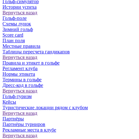
Гольф-симулятор
Истории успеха
Вернуться назад
Гольф-поле
Схемы лунок
Зимний гольф
Score card
План поля
Местные правила
Таблицы пересчета гандикапов
Вернуться назад
Правила и этикет в гольфе
Регламент клуба
Нормы этикета
Термины в гольфе
Дресс-код в гольфе
Вернуться назад
Гольф-туризм
Кейсы
Туристические локации рядом с клубом
Вернуться назад
Партнёры
Партнёры турниров
Рекламные места в клубе
Вернуться назад