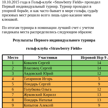
10.10.2015 года в Гольф-клубе «Strawberry Fields» проходил
Первый индивидуальный турнир. Турнир проходил в
упорной борьбе, и как часто бывает в мире гольфа, судьбу
призовых мест решило всего лишь одно касание мяча
клюшкой.
По итогам турнира в номинации лучший счет с учетом
гандикапа места распределились следующим образом:
Результаты Первого индивидуального турнира
гольф-клуба
«
Strawberry Fields
»
Место
Участники
Игровой Hcp 9 
1
Ковалев Сергей
14
2
Власовец Сергей
14
3
Авдовский Юрий
12
4
Татаринов Игорь
5
5
Пондарь Сергей
9
6
Голубкова Ольга
12
7
Жуковский Кирилл
13
8
Пондарь Наталья
13
9
Копытов Алексей
9