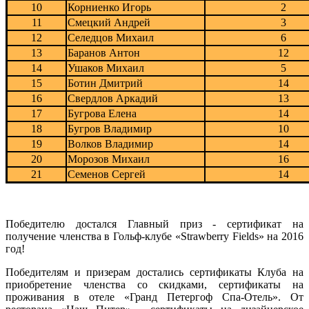
10
Корниенко Игорь
2
11
Смецкий Андрей
3
12
Селедцов Михаил
6
13
Баранов Антон
12
14
Ушаков Михаил
5
15
Ботин Дмитрий
14
16
Свердлов Аркадий
13
17
Бугрова Елена
14
18
Бугров Владимир
10
19
Волков Владимир
14
20
Морозов Михаил
16
21
Семенов Сергей
14
Победителю достался Главный приз - сертификат на
получение членства в Гольф-клубе «Strawberry Fields» на 2016
год!
Победителям и призерам достались сертификаты Клуба на
приобретение членства со скидками, сертификаты на
проживания в отеле «Гранд Петергоф Спа-Отель». От