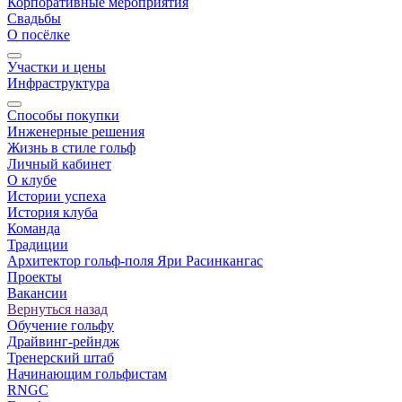
Корпоративные мероприятия
Свадьбы
О посёлке
Участки и цены
Инфраструктура
Способы покупки
Инженерные решения
Жизнь в стиле гольф
Личный кабинет
О клубе
Истории успеха
История клуба
Команда
Традиции
Архитектор гольф-поля Яри Расинкангас
Проекты
Вакансии
Вернуться назад
Обучение гольфу
Драйвинг-рейндж
Тренерский штаб
Начинающим гольфистам
RNGC