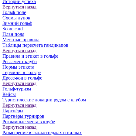
Истории успеха
Вернуться назад
Гольф-поле
Схемы лунок
Зимний гольф
Score card
План поля
Местные правила
Таблицы пересчета гандикапов
Вернуться назад
Правила и этикет в гольфе
Регламент клуба
Нормы этикета
Термины в гольфе
Дресс-код в гольфе
Вернуться назад
Гольф-туризм
Кейсы
Туристические локации рядом с клубом
Вернуться назад
Партнёры
Партнёры турниров
Рекламные места в клубе
Вернуться назад
Размещение в эко-коттеджах и виллах