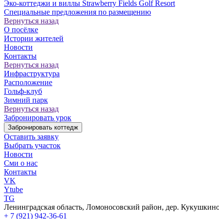
Эко-коттеджи и виллы Strawberry Fields Golf Resort
Специальные предложения по размещению
Вернуться назад
О посёлке
Истории жителей
Новости
Контакты
Вернуться назад
Инфраструктура
Расположение
Гольф-клуб
Зимний парк
Вернуться назад
Забронировать урок
Забронировать коттедж
Оставить заявку
Выбрать участок
Новости
Сми о нас
Контакты
VK
Ytube
TG
Ленинградская область, Ломоносовский район, дер. Кукушкино,
+ 7 (921) 942-36-61