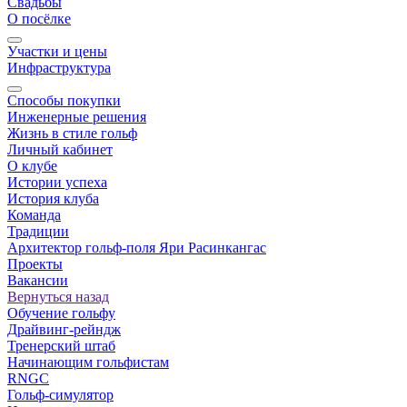
Свадьбы
О посёлке
Участки и цены
Инфраструктура
Способы покупки
Инженерные решения
Жизнь в стиле гольф
Личный кабинет
О клубе
Истории успеха
История клуба
Команда
Традиции
Архитектор гольф-поля Яри Расинкангас
Проекты
Вакансии
Вернуться назад
Обучение гольфу
Драйвинг-рейндж
Тренерский штаб
Начинающим гольфистам
RNGC
Гольф-симулятор