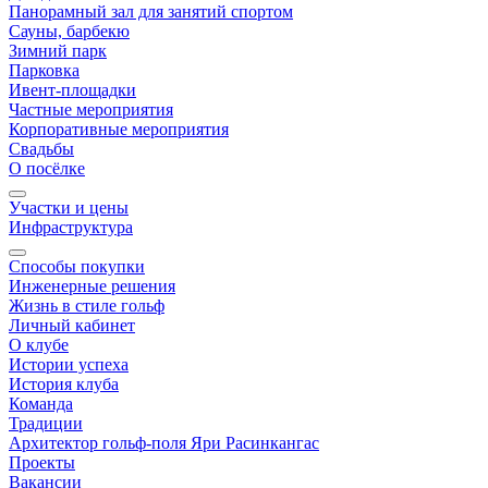
Панорамный зал для занятий спортом
Сауны, барбекю
Зимний парк
Парковка
Ивент-площадки
Частные мероприятия
Корпоративные мероприятия
Свадьбы
О посёлке
Участки и цены
Инфраструктура
Способы покупки
Инженерные решения
Жизнь в стиле гольф
Личный кабинет
О клубе
Истории успеха
История клуба
Команда
Традиции
Архитектор гольф-поля Яри Расинкангас
Проекты
Вакансии