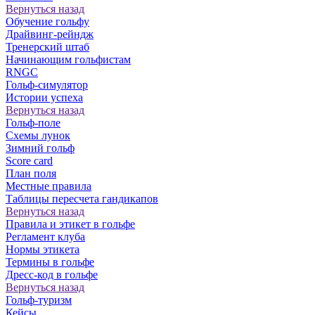
Вернуться назад
Обучение гольфу
Драйвинг-рейндж
Тренерский штаб
Начинающим гольфистам
RNGC
Гольф-симулятор
Истории успеха
Вернуться назад
Гольф-поле
Схемы лунок
Зимний гольф
Score card
План поля
Местные правила
Таблицы пересчета гандикапов
Вернуться назад
Правила и этикет в гольфе
Регламент клуба
Нормы этикета
Термины в гольфе
Дресс-код в гольфе
Вернуться назад
Гольф-туризм
Кейсы