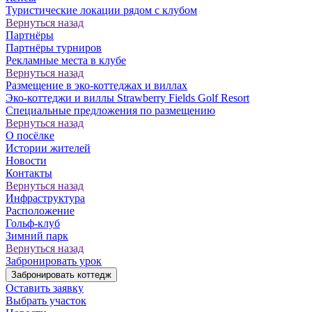
Туристические локации рядом с клубом
Вернуться назад
Партнёры
Партнёры турниров
Рекламные места в клубе
Вернуться назад
Размещение в эко-коттеджах и виллах
Эко-коттеджи и виллы Strawberry Fields Golf Resort
Специальные предложения по размещению
Вернуться назад
О посёлке
Истории жителей
Новости
Контакты
Вернуться назад
Инфраструктура
Расположение
Гольф-клуб
Зимний парк
Вернуться назад
Забронировать урок
Забронировать коттедж
Оставить заявку
Выбрать участок