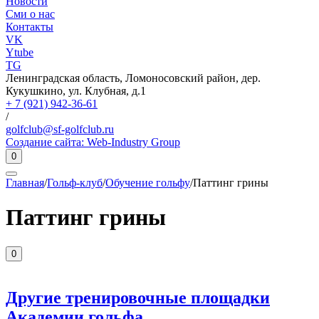
Новости
Сми о нас
Контакты
VK
Ytube
TG
Ленинградская область, Ломоносовский район, дер.
Кукушкино, ул. Клубная, д.1
+ 7 (921) 942-36-61
/
golfclub@sf-golfclub.ru
Создание сайта:
Web-Industry Group
0
Главная
/
Гольф-клуб
/
Обучение гольфу
/
Паттинг грины
Паттинг грины
0
Другие тренировочные площадки
Академии гольфа