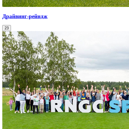
Драйвинг-рейндж
23