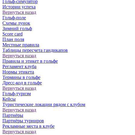
Гольф-симулятор
Истории успеха
Вернуться назад
Гольф-поле
Схемы лунок
Зимний гольф
Score card
План поля
Местные правила
Таблицы пересчета гандикапов
Вернуться назад
Правила и этикет в гольфе
Регламент клуба
Нормы этикета
Термины в гольфе
Дресс-код в гольфе
Вернуться назад
Гольф-туризм
Кейсы
Туристические локации рядом с клубом
Вернуться назад
Партнёры
Партнёры турниров
Рекламные места в клубе
Вернуться назад