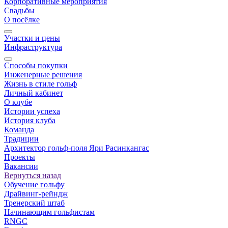
Корпоративные мероприятия
Свадьбы
О посёлке
Участки и цены
Инфраструктура
Способы покупки
Инженерные решения
Жизнь в стиле гольф
Личный кабинет
О клубе
Истории успеха
История клуба
Команда
Традиции
Архитектор гольф-поля Яри Расинкангас
Проекты
Вакансии
Вернуться назад
Обучение гольфу
Драйвинг-рейндж
Тренерский штаб
Начинающим гольфистам
RNGC