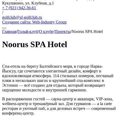
Кукушкино, ул. Клубная, д.1
+ 7 (921) 942-36-61
/
golfclub@sf-golfclub.ru
Создание сайта:
Web-Industry Group
Главная
/
Гольф-клуб
/
О клубе
/
Проекты
/
Noorus SPA Hotel
Noorus SPA Hotel
Спа-отель на берегу Балтийского моря, в городе Нарва-
Йыэсуу, где сочетаются элегантный дизайн, комфорт и
вдохновляющая атмосфера. 114 стильных номеров, песчаный
пляж в нескольких шагах и крупнейший спа-комплекс в
Эстонии — всё создано для отдыха, который возвращает
ощущение молодости и внутренней гармонии.
В распоряжении гостей — сауна-центр и аквапарк, VIP-зона,
wellness-центр и тренажёрный зал. Для гурманов — a la carte
ресторан и уютный паб, а для деловых встреч — современный
конференц-центр.