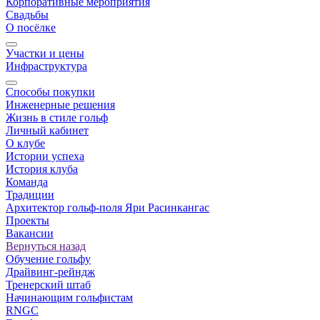
Корпоративные мероприятия
Свадьбы
О посёлке
Участки и цены
Инфраструктура
Способы покупки
Инженерные решения
Жизнь в стиле гольф
Личный кабинет
О клубе
Истории успеха
История клуба
Команда
Традиции
Архитектор гольф-поля Яри Расинкангас
Проекты
Вакансии
Вернуться назад
Обучение гольфу
Драйвинг-рейндж
Тренерский штаб
Начинающим гольфистам
RNGC