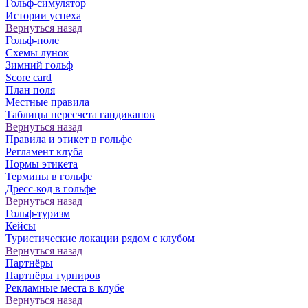
Гольф-симулятор
Истории успеха
Вернуться назад
Гольф-поле
Схемы лунок
Зимний гольф
Score card
План поля
Местные правила
Таблицы пересчета гандикапов
Вернуться назад
Правила и этикет в гольфе
Регламент клуба
Нормы этикета
Термины в гольфе
Дресс-код в гольфе
Вернуться назад
Гольф-туризм
Кейсы
Туристические локации рядом с клубом
Вернуться назад
Партнёры
Партнёры турниров
Рекламные места в клубе
Вернуться назад