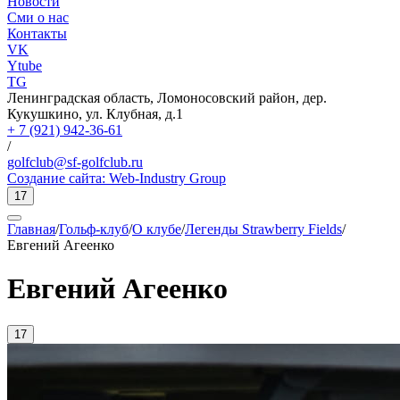
Новости
Сми о нас
Контакты
VK
Ytube
TG
Ленинградская область, Ломоносовский район, дер.
Кукушкино, ул. Клубная, д.1
+ 7 (921) 942-36-61
/
golfclub@sf-golfclub.ru
Создание сайта:
Web-Industry Group
17
Главная
/
Гольф-клуб
/
О клубе
/
Легенды Strawberry Fields
/
Евгений Агеенко
Евгений Агеенко
17