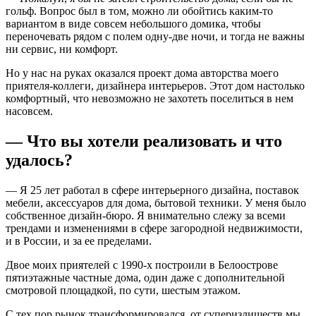
гольф. Вопрос был в том, можно ли обойтись каким-то
вариантом в виде совсем небольшого домика, чтобы
переночевать рядом с полем одну-две ночи, и тогда не важны
ни сервис, ни комфорт.
Но у нас на руках оказался проект дома авторства моего
приятеля-коллеги, дизайнера интерьеров. Этот дом настолько
комфортный, что невозможно не захотеть поселиться в нем
насовсем.
— Что вы хотели реализовать и что
удалось?
— Я 25 лет работал в сфере интерьерного дизайна, поставок
мебели, аксессуаров для дома, бытовой техники. У меня было
собственное дизайн-бюро. Я внимательно слежу за всеми
трендами и изменениями в сфере загородной недвижимости,
и в России, и за ее пределами.
Двое моих приятелей с 1990-х построили в Белоострове
пятиэтажные частные дома, один даже с дополнительной
смотровой площадкой, по сути, шестым этажом.
С тех пор рынок трансформировался, от суперизлишеств мы