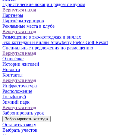
Туристические локации рядом с клубом
Вернуться назад
Партнёры
Партнёры турниров
Рекламные места в клубе
Вернуться назад
Размещение в эко-коттеджах и виллах
Эко-коттеджи и виллы Strawberry Fields Golf Resort
Специальные предложения по размещению
Вернуться назад
О посёлке
Истории жителей
Новости
Контакты
Вернуться назад
Инфраструктура
Расположение
Гольф-клуб
Зимний парк
Вернуться назад
Забронировать урок
Забронировать коттедж
Оставить заявку
Выбрать участок