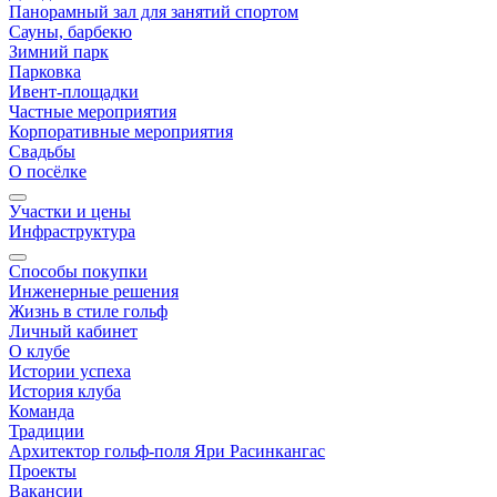
Панорамный зал для занятий спортом
Сауны, барбекю
Зимний парк
Парковка
Ивент-площадки
Частные мероприятия
Корпоративные мероприятия
Свадьбы
О посёлке
Участки и цены
Инфраструктура
Способы покупки
Инженерные решения
Жизнь в стиле гольф
Личный кабинет
О клубе
Истории успеха
История клуба
Команда
Традиции
Архитектор гольф-поля Яри Расинкангас
Проекты
Вакансии