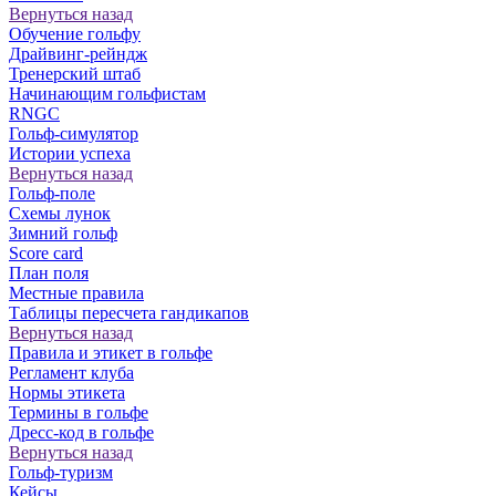
Вернуться назад
Обучение гольфу
Драйвинг-рейндж
Тренерский штаб
Начинающим гольфистам
RNGC
Гольф-симулятор
Истории успеха
Вернуться назад
Гольф-поле
Схемы лунок
Зимний гольф
Score card
План поля
Местные правила
Таблицы пересчета гандикапов
Вернуться назад
Правила и этикет в гольфе
Регламент клуба
Нормы этикета
Термины в гольфе
Дресс-код в гольфе
Вернуться назад
Гольф-туризм
Кейсы