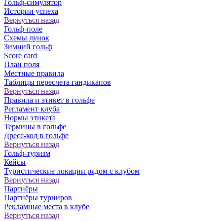
Гольф-симулятор
Истории успеха
Вернуться назад
Гольф-поле
Схемы лунок
Зимний гольф
Score card
План поля
Местные правила
Таблицы пересчета гандикапов
Вернуться назад
Правила и этикет в гольфе
Регламент клуба
Нормы этикета
Термины в гольфе
Дресс-код в гольфе
Вернуться назад
Гольф-туризм
Кейсы
Туристические локации рядом с клубом
Вернуться назад
Партнёры
Партнёры турниров
Рекламные места в клубе
Вернуться назад