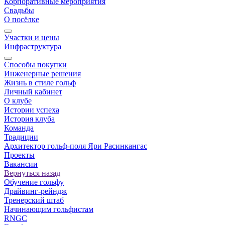
Корпоративные мероприятия
Свадьбы
О посёлке
Участки и цены
Инфраструктура
Способы покупки
Инженерные решения
Жизнь в стиле гольф
Личный кабинет
О клубе
Истории успеха
История клуба
Команда
Традиции
Архитектор гольф-поля Яри Расинкангас
Проекты
Вакансии
Вернуться назад
Обучение гольфу
Драйвинг-рейндж
Тренерский штаб
Начинающим гольфистам
RNGC