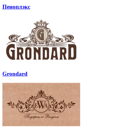
Пеноплэкс
Grondard