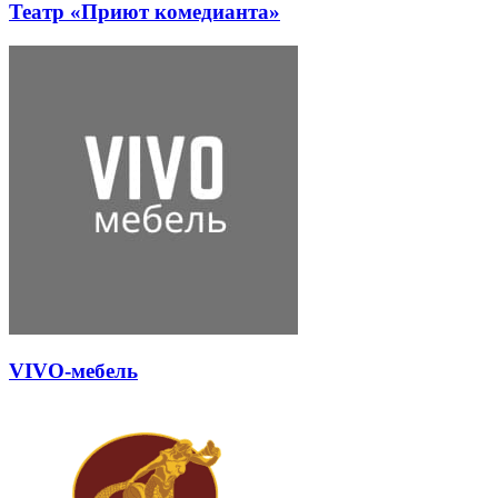
Театр «Приют комедианта»
VIVO-мебель